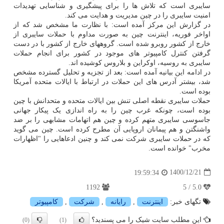
سایبری است که تلاش ها را برای پیشگیری و شناسایی تهدیدات
امنیت سایبری را در چین مدیریت و هدایت می کند.
در گزارش این مرکز آمده است: با نظارت ما مشخص شد که از
اواخر فوریه، اینترنت چین به صورت مداوم با حملات سایبری از
خارج از کشور روبرو شده است. گروههای خارج از کشور با در دست
گرفتن کنترل کامپیوتر های موجود در کشور برای انجام حملات
سایبری به روسیه، اوکراین و بلاروس کوشیده اند.
در ادامه این بیانیه آمده است: بعد از تجزیه و تحلیل گسترده مشخص
شد، بیشتر آدرس های این حملات در ارتباط با ایالات متحده آمریکا
بوده است.
حملات سایبری نقطه اصلی تنش بین ایالات متحده و متحدانش با چین
بوده است، چونکه غرب چین را به راه اندازی یک پیکار جهانی
جاسوسی سایبری متهم کرده و چین هم اتهامات مشابهی را بر ضد
واشنگتن و هم پیمانان اروپایی آن مطرح کرده است. چین می گوید
که در حملات سایبری شرکت نمی کند و چنین ادعاهایی را "اظهارات
مخرب" خوانده است.
1400/12/21
19:59:34
1192
5.0 / 5
تگهای خبر:
اینترنت
,
رایانه
,
شركت
,
كامپیوتر
این مطلب سایت شیک را می پسندید؟
(0)
(1)