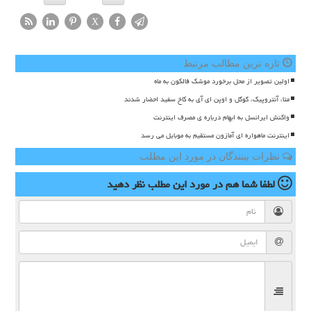
X
تازه ترین مطالب مرتبط
اولین تصویر از محل برخورد موشک فالکون به ماه
متا، آنتروپیک، گوگل و اوپن ای آی به کاخ سفید احضار شدند
واکنش ایرانسل به ابهام درباره ی مصرف اینترنت
اینترنت ماهواره ای آمازون مستقیم به موبایل می رسد
نظرات بینندگان در مورد این مطلب
لطفا شما هم
در مورد این مطلب
نظر دهید