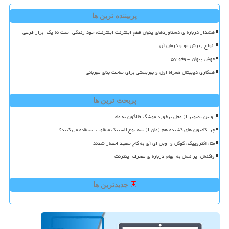
پربیننده ترین ها
هشدار درباره ی دستاوردهای پنهان قطع اینترنت اینترنت، خود زندگی است نه یک ابزار فرعی
انواع ریزش مو و درمان آن
جهش پنهان سوخو ۵۷
همکاری دیجیتال همراه اول و بهزیستی برای ساخت بنای مهربانی
پربحث ترین ها
اولین تصویر از محل برخورد موشک فالکون به ماه
چرا کامیون های کشنده هم زمان از سه نوع لاستیک متفاوت استفاده می کنند؟
متا، آنتروپیک، گوگل و اوپن ای آی به کاخ سفید احضار شدند
واکنش ایرانسل به ابهام درباره ی مصرف اینترنت
جدیدترین ها