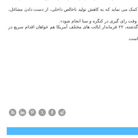
 کمک می نماید که به کاهش تولید ناخالص داخلی، از دست دادن مشاغل،
 وقت رای گیری در کنگره و سنا انجام شود».
جو بایدن مقرر است امروز چهارشنبه با رؤسای شرکتهای بزرگ سازنده تراشه ملاقات کرده و باردیگر برای عبور سریع از بحران فعلی تلاش کند. ماه گذشته، ۲۲ فرماندار ایالت های مختلف آمریکا هم خواهان اقدام سریع در
 است.
X