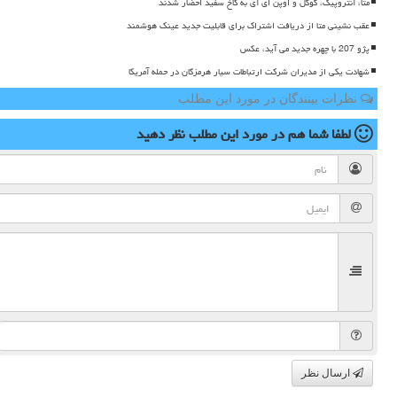
متا، آنتروپیک، گوگل و اوپن ای آی به کاخ سفید احضار شدند
عقب نشینی متا از دریافت اشتراک برای قابلیت جدید عینک هوشمند
پژو 207 با چهره جدید می آید، عکس
شهادت یکی از مدیران شرکت ارتباطات سیار هرمزگان در حمله آمریکا
نظرات بینندگان در مورد این مطلب
لطفا شما هم
در مورد این مطلب
نظر دهید
ارسال نظر