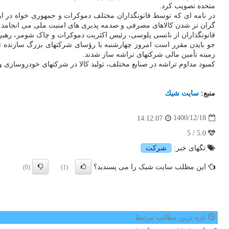
متحده تصویب کرد.
در نامه ای که توسط قانونگذاران مختلف دموکرات و جمهوری خواه در ای
گران تر شدن کالاهای مصرفی و صدمه پذیری های امنیت ملی می انجامد.
قانونگذاران از نانسی پلوسی، رئیس اکثریت دموکرات و چاک شومر، رهبر اق
زمینه تأمین مالی شرکتهای تراشه ساز شدند.
کمبود مداوم تراشه در صنایع مختلف، تولید کالا در شرکتهای خودروسازی 
منبع:
سایت شیك
1400/12/18
14:12:07
5.0 / 5
تگهای خبر:
شركت
این مطلب سایت شیک را می پسندید؟
(0)
(1)
تازه ترین مطالب مرتبط