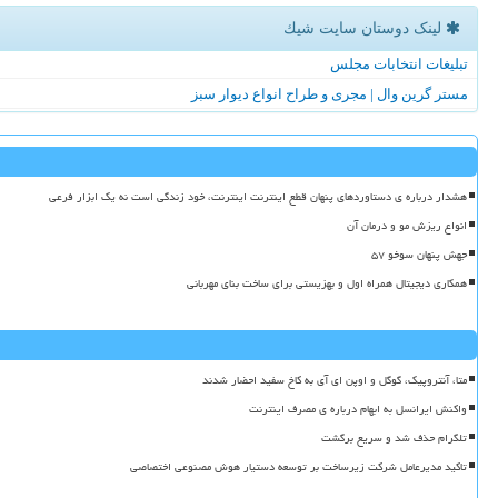
لینک دوستان سایت شیك
تبلیغات انتخابات مجلس
مستر گرین وال | مجری و طراح انواع دیوار سبز
هشدار درباره ی دستاوردهای پنهان قطع اینترنت اینترنت، خود زندگی است نه یک ابزار فرعی
انواع ریزش مو و درمان آن
جهش پنهان سوخو ۵۷
همکاری دیجیتال همراه اول و بهزیستی برای ساخت بنای مهربانی
متا، آنتروپیک، گوگل و اوپن ای آی به کاخ سفید احضار شدند
واکنش ایرانسل به ابهام درباره ی مصرف اینترنت
تلگرام حذف شد و سریع برگشت
تاکید مدیرعامل شرکت زیرساخت بر توسعه دستیار هوش مصنوعی اختصاصی