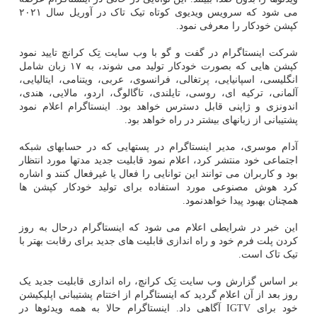
می شود که سرویس ویدیوی کوتاه تیک تاک در آوریل سال ۲۰۲۱
کپشن خودکار را معرفی نمود.
شرکت اینستاگرام در گفت و گو با وب سایت تِک کرانچ تایید نمود
کپشن هایی که بصورت خودکار تولید می شوند، به ۱۷ زبان شامل
انگلیسی، اسپانیایی، پرتغالی، فرانسوی، عربی، ویتنامی، ایتالیایی،
آلمانی، ترکیه ای، روسی، تایلندی، تاگالوگ، اردو، مالایی، هندی،
اندونزی و ژاپنی قابل دسترس خواهد بود. اینستاگرام اعلام نمود
پشتیبانی از زبانهای بیشتر در راه خواهد بود.
آدام موسری، مدیر اینستاگرام در پستهایی که در حسابهای شبکه
اجتماعی خود منتشر کرد، اعلام نمود قابلیت جدید مدتها مورد انتظار
بود و کاربران می توانند این توانایی را فعال یا غیرفعال کنند و اشاره
کرد هوش مصنوعی مورد استفاده برای تولید خودکار کپشن ها
همچنان بهبود پیدا خواهدنمود.
این خبر در شرایطی اعلام می شود که اینستاگرام درحال به روز
کردن پلت فرم خود و راه اندازی قابلیت های جدید برای رقابت بهتر با
تیک تاک است.
بر اساس گزارش وب سایت تِک کرانچ، راه اندازی قابلیت جدید یک
روز بعد از آن اعلام گردید که اینستاگرام از اختتام پشتیبانی اپلیکیشن
خود برای IGTV آگاهی داد. اینستاگرام حالا به همه ویدئوها در