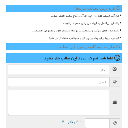
تازه ترین مطالب مرتبط
متا، آنتروپیک، گوگل و اوپن ای آی به کاخ سفید احضار شدند
واکنش ایرانسل به ابهام درباره ی مصرف اینترنت
تاکید مدیرعامل شرکت زیرساخت بر توسعه دستیار هوش مصنوعی اختصاصی
قوانین اروپا برای چت جی پی تی و ربولکس سخت تر می شود
نظرات بینندگان در مورد این مطلب
لطفا شما هم
در مورد این مطلب
نظر دهید
= ۶ بعلاوه ۴