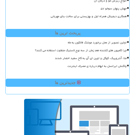
انواع ریزش مو و درمان آن
جهش پنهان سوخو ۵۷
همکاری دیجیتال همراه اول و بهزیستی برای ساخت بنای مهربانی
پربحث ترین ها
اولین تصویر از محل برخورد موشک فالکون به ماه
چرا کامیون های کشنده هم زمان از سه نوع لاستیک متفاوت استفاده می کنند؟
متا، آنتروپیک، گوگل و اوپن ای آی به کاخ سفید احضار شدند
واکنش ایرانسل به ابهام درباره ی مصرف اینترنت
جدیدترین ها