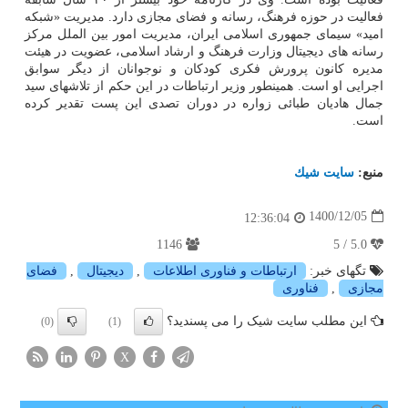
فعالیت در حوزه فرهنگ، رسانه و فضای مجازی دارد. مدیریت «شبکه
امید» سیمای جمهوری اسلامی ایران، مدیریت امور بین الملل مرکز
رسانه های دیجیتال وزارت فرهنگ و ارشاد اسلامی، عضویت در هیئت
مدیره کانون پرورش فکری کودکان و نوجوانان از دیگر سوابق
اجرایی او است. همینطور وزیر ارتباطات در این حکم از تلاشهای سید
جمال هادیان طبائی زواره در دوران تصدی این پست تقدیر کرده
است.
منبع:
سایت شیك
1400/12/05
12:36:04
1146
5.0 / 5
تگهای خبر:
ارتباطات و فناوری اطلاعات
,
دیجیتال
,
فضای
مجازی
,
فناوری
این مطلب سایت شیک را می پسندید؟
(0)
(1)
X