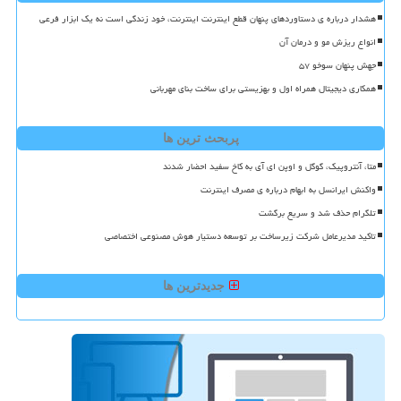
هشدار درباره ی دستاوردهای پنهان قطع اینترنت اینترنت، خود زندگی است نه یک ابزار فرعی
انواع ریزش مو و درمان آن
جهش پنهان سوخو ۵۷
همکاری دیجیتال همراه اول و بهزیستی برای ساخت بنای مهربانی
پربحث ترین ها
متا، آنتروپیک، گوگل و اوپن ای آی به کاخ سفید احضار شدند
واکنش ایرانسل به ابهام درباره ی مصرف اینترنت
تلگرام حذف شد و سریع برگشت
تاکید مدیرعامل شرکت زیرساخت بر توسعه دستیار هوش مصنوعی اختصاصی
جدیدترین ها