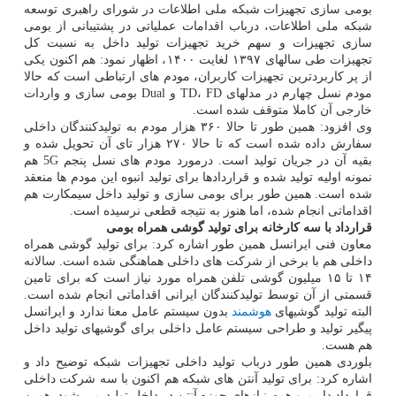
بومی سازی تجهیزات شبکه ملی اطلاعات در شورای راهبری توسعه
شبکه ملی اطلاعات، درباب اقدامات عملیاتی در پشتیبانی از بومی
سازی تجهیزات و سهم خرید تجهیزات تولید داخل به نسبت کل
تجهیزات طی سالهای ۱۳۹۷ لغایت ۱۴۰۰، اظهار نمود: هم اکنون یکی
از پر کاربردترین تجهیزات کاربران، مودم های ارتباطی است که حالا
مودم نسل چهارم در مدلهای TD، FD و Dual بومی سازی و واردات
خارجی آن کاملا متوقف شده است.
وی افزود: همین طور تا حالا ۳۶۰ هزار مودم به تولیدکنندگان داخلی
سفارش داده شده است که تا حالا ۲۷۰ هزار تای آن تحویل شده و
بقیه آن در جریان تولید است. درمورد مودم های نسل پنجم 5G هم
نمونه اولیه تولید شده و قراردادها برای تولید انبوه این مودم ها منعقد
شده است. همین طور برای بومی سازی و تولید داخل سیمکارت هم
اقداماتی انجام شده، اما هنوز به نتیجه قطعی نرسیده است.
قرارداد با سه کارخانه برای تولید گوشی همراه بومی
معاون فنی ایرانسل همین طور اشاره کرد: برای تولید گوشی همراه
داخلی هم با برخی از شرکت های داخلی هماهنگی شده است. سالانه
۱۴ تا ۱۵ میلیون گوشی تلفن همراه مورد نیاز است که برای تامین
قسمتی از آن توسط تولیدکنندگان ایرانی اقداماتی انجام شده است.
البته تولید گوشیهای
هوشمند
بدون سیستم عامل معنا ندارد و ایرانسل
پیگیر تولید و طراحی سیستم عامل داخلی برای گوشیهای تولید داخل
هم هست.
بلوردی همین طور درباب تولید داخلی تجهیزات شبکه توضیح داد و
اشاره کرد: برای تولید آنتن های شبکه هم اکنون با سه شرکت داخلی
قرارداد داریم و همه نیازهای حوزه آنتن در داخل تولید می شود. همین