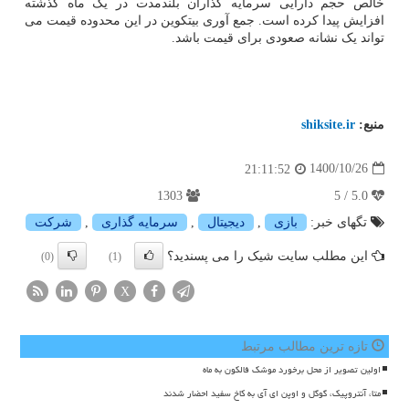
خالص حجم دارایی سرمایه گذاران بلندمدت در یک ماه گذشته
افزایش پیدا کرده است. جمع آوری بیتکوین در این محدوده قیمت می
تواند یک نشانه صعودی برای قیمت باشد.
منبع:
shiksite.ir
1400/10/26
21:11:52
1303
5.0 / 5
تگهای خبر:
بازی
,
دیجیتال
,
سرمایه گذاری
,
شركت
این مطلب سایت شیک را می پسندید؟
(0)
(1)
X
تازه ترین مطالب مرتبط
اولین تصویر از محل برخورد موشک فالکون به ماه
متا، آنتروپیک، گوگل و اوپن ای آی به کاخ سفید احضار شدند