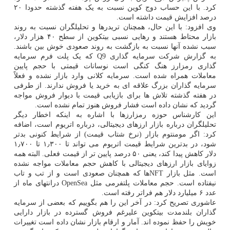
کرد. با این حساب دوج کوین نسبت به یک هفته گذشته حدودا ۲۰
درصد افزایش قیمت داشته است.
وی افزود: با این حال، همچنان تریدرها و تحلیلگران نسبت به روند
بازار محتاط هستند و رهایی نسبی بیتکوین از سطح ۴۰ هزار دلار،
سبب نشده آنها نسبت به بازگشت به روند صعودی خوش بین باشند.
به گزارش شرکت سرمایه گذاری Q9 که یک پلت فرم سرمایه
گذاری رمزارز هنگ کنگی است نوسانات قیمتی با حجم پایین
معاملات همراه شده است. سرمایه کلانی وارد بازار نشده و فعلاً
سرمایه گذاران بزرگ علاقه ای به خرید یا فروش ندارند. از طرفی
در هفته گذشته تلاش ها برای بازیابی قیمت با دیوار فروش مواجه
گردید که نشان داده است فشار فروش هنوز تمام نشده است.
این کارشناس حوزه رمزارزها با اشاره به اینکه اخطار دیگر
تحلیلگران درباره بازار ارزهای دیجیتالی، درباره اتریوم است، اضافه
کرد: اگر مومنتوم بازار (نرخ شتاب قیمت) از شرایط کنونی بدتر
شود، در بدترین شرایط قیمت اتریوم می تواند تا ۱٫۳۰۰ تا ۱٫۷۰۰
دلار کاهش پیدا کند، یعنی ۵۰ درصد پایین تر از قیمت فعلی. البته همه
زوایای بازار ارزهای دیجیتالی با کاهش حجم معاملات مواجه نشده
است. مثل بازار NFTها که همچنان صعودی است و از تب و تاب
نیفتاده است. حجم معاملات پلتفرمی مثل OpenSea درانتهای ماه از
عدد ۶ میلیارد دلار هم فراتر رفته است.
عاشوری تصریح کرد: در آخر این را هم بگوییم که بعضی از سرمایه
گذاران بلندمدت بیتکوین علیرغم فروش گسترده در بازار دارایی
خویش را حفظ نموده اند. آمار و ارقام بازار نشان داده است تغییرات