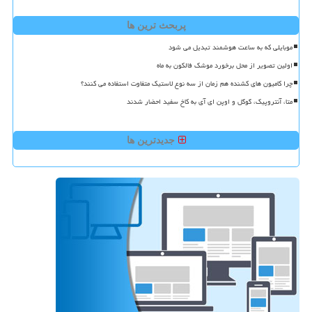
پربحث ترین ها
موبایلی که به ساعت هوشمند تبدیل می شود
اولین تصویر از محل برخورد موشک فالکون به ماه
چرا کامیون های کشنده هم زمان از سه نوع لاستیک متفاوت استفاده می کنند؟
متا، آنتروپیک، گوگل و اوپن ای آی به کاخ سفید احضار شدند
جدیدترین ها