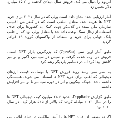
اتریوم را دنبال می کند، فروش سال میلادی گذشته را ۱۵.۷ میلیارد
دلار تخمین زد.
آمار ارزیابی شده نشان داده است پولی که در سال ۲۰۲۱ برای خرید
NFT ها هزینه شد، معادل مبلغی است که در کنفرانس اقلیمی
سازمان ملل متحد در گلاسکو جهت کمک به کشورها برای حذف
استفاده از زغال سنگ وعده داده شد یا معادل پولی بود که از جانب
بانک جهانی برای خرید و استفاده از واکسنهای کووید ۱۹ فراهم
گردید.
طبق آمار اوپن سی (OpenSea) که بزرگترین بازار NFT است،
فروش در اوت شدت گرفت و سپس در سپتامبر، اکتبر و نوامبر
کاهش پیدا کرد اما در دسامبر باردیگر رشد کرد.
به نظر نمی رسد روند فروش NFT با نوسانات قیمت ارزهای
دیجیتالی که اغلب برای خرید NFT ها استفاده می شوند، همبستگی
داشته باشد. چونکه بیتکوین و اتر در دوره سپتامبر تا نوامبر افزایش
داشتند.
طبق گزارش DappRadar، حدود ۲۸.۶ میلیون کیف دیجیتالی NFT ها
را در سال ۲۰۲۱ مبادله کردند که بالاتر از ۵۴۵ هزار کیف در سال
۲۰۲۰ بود.
اگرچه بعضی از افراد NFT ها را آینده مالکیت در دنیای آنلاین می