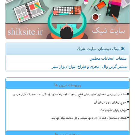
لینک دوستان سایت شیك
تبلیغات انتخابات مجلس
مستر گرین وال | مجری و طراح انواع دیوار سبز
پربیننده ترین ها
هشدار درباره ی دستاوردهای پنهان قطع اینترنت اینترنت، خود زندگی است نه یک ابزار فرعی
انواع ریزش مو و درمان آن
جهش پنهان سوخو ۵۷
همکاری دیجیتال همراه اول و بهزیستی برای ساخت بنای مهربانی
پربحث ترین ها