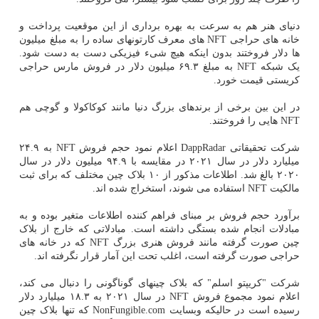
دنیای هنر هم به سرعت به بهره برداری از این موقعیت پرداخت و
خانه های حراجی NFT های معرف کارتونهای ساده را به مبلغ میلیون
ها دلار فروختند بدون اینکه هیچ شیء فیزیکی دست به دست شود.
یک شبکه NFT به مبلغ ۶۹.۳ میلیون دلار در فروش مارس حراجی
کریستی قیمت خورد.
در این بین برخی از برندهای بزرگ دنیا مانند کوکاکولا و گوچی هم
NFT هایی را فروختند.
شرکت تحقیقاتی DappRadar اعلام نمود حجم فروش NFT به ۲۴.۹
میلیارد دلار در سال ۲۰۲۱ در مقایسه با ۹۴.۹ میلیون دلار در سال
۲۰۲۰ بالغ شد. اطلاعات مذکور از ۱۰ بلاک چین مختلف که برای ثبت
مالکیت NFT استفاده می شوند، استخراج شده اند.
برآورد حجم فروش بر مبنای فراهم کننده اطلاعات متغیر بوده و به
مبادلات انجام شده بستگی داشته است. مبادلاتی که خارج از بلاک
چین صورت گرفته مانند فروش هنری بزرگ NFT که در خانه های
حراجی صورت گرفته است، اغلب تحت این آمار قرار نگرفته اند.
شرکت "کریپتو اسلم" که بلاک چینهای گوناگونی را دنبال می کند،
اعلام نمود مجموع فروش NFT در سال ۲۰۲۱ به ۱۸.۳ میلیارد دلار
رسیده است در حالیکه وبسایت NonFungible.com که تنها بلاک چین