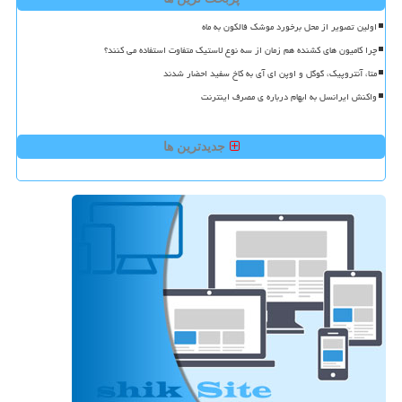
اولین تصویر از محل برخورد موشک فالکون به ماه
چرا کامیون های کشنده هم زمان از سه نوع لاستیک متفاوت استفاده می کنند؟
متا، آنتروپیک، گوگل و اوپن ای آی به کاخ سفید احضار شدند
واکنش ایرانسل به ابهام درباره ی مصرف اینترنت
جدیدترین ها