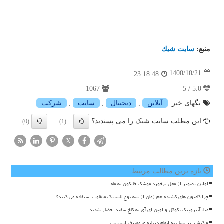
منبع:
سایت شیك
1400/10/21
23:18:48
1067
5.0 / 5
تگهای خبر:
آنلاین
,
دیجیتال
,
سایت
,
شركت
این مطلب سایت شیک را می پسندید؟
(0)
(1)
X
تازه ترین مطالب مرتبط
اولین تصویر از محل برخورد موشک فالکون به ماه
چرا کامیون های کشنده هم زمان از سه نوع لاستیک متفاوت استفاده می کنند؟
متا، آنتروپیک، گوگل و اوپن ای آی به کاخ سفید احضار شدند
واکنش ایرانسل به ابهام درباره ی مصرف اینترنت