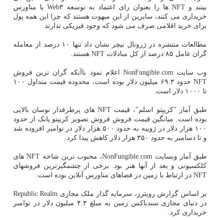
بینند و NFT ها را بعنوان رای اعتماد به توسعه Web۳ یا متاورس
خریداری می کنند، سایرین از این مبهوت هستند که چرا این همه پول
برای خرید اقلامی صرف می شود که وجود فیزیکی ندارند.
مطالعات منتشره در ژرونال نیچر نشان داد تنها ۱۰ درصد از معامله
گران عامل ۸۵ درصد از کل مبادلات NFT هستند.
وب سایت NonFungible.com اعلام نمود باآنکه گران ترین فروش
NFT حدود ۶۹.۳ میلیون دلار بوده است، محدوده قیمت متداول ۱۰۰
تا ۱۰۰۰ دلار است.
طبق آمار "کریپتو اسلم"، قیمت NFT های پرطرفدار نوسان بالایی
بوده است. میانگین قیمت فروش فروش تصویر کریپتو پانک از حدود
۱۰۰ هزار دلار در ژوییه به حدود ۵۰۰ هزار دلار در نوامبر افزوده شد
و تا دسامبر به حدود ۳۵۰ هزار دلار کاهش پیدا کرد.
طبق آمار وبسایت NonFungible.com، محبوب ترین شاخه NFT های
کلکسیونی و بعد از آنها هنر بود. برخی از چشمگیرترین فروشهای
NFT در ارتباط با زمین در فضاهای متاورس آنلاین بوده است.
بر اساس گزارش رویترز، سرمایه گذار ملک مجازی Republic Realm
در دنیای مجازی سندباکس زمین به مبلغ ۴.۳ میلیون دلار در نوامبر
خریداری کرد.