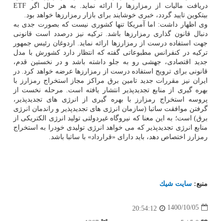
دریافت مالیات از رمزارزها را ارائه نماید. به هر حال اگر ETF
بیتکوین تایید گردد، خبری خوشایند برای بازار رمزارزها خواهد بود.
وی اظهار داشت: اما آمریکا تنها کشوری نیست که بصورت جدی به
دنبال قانون گذاری رمزارزها باشد. ترکیه نیز درصدد است قانونی
جهت استفاده درست از رمزارزها ارائه نماید. اردوغان رئیس جمهور
ترکیه در کنفرانس مطبوعاتی گفته که انتظار دارد کشورش با مدل
جدید اقتصادی، جهشی رو به جلو داشته باشد و در نخستین قدم،
قانونی برای ترویج استفاده درست از رمزارزها عرضه خواهد کرد. در
ایران نیز مقررات جدید تامین برق مراکز مجاز استخراج رمزارز با
بهره گیری از منابع تجدیدپذیر انتشار یافته است. مرحله نخست از
پروسه استخراج رمزارز با بهره گیری از انرژی های تجدیدپذیر،
گرفتن موافقت ساتبا (سازمان انرژی های تجدیدپذیر و راندمان انرژی
برق) است؛ به این معنا که نیروگاه غیردولتی تولید انرژی الکتریکی از
منابع انرژی تجدیدپذیر که می خواهد انرژی تولیدی خودرا به استخراج
رمزارز اختصاص دهد، باید دارای «قرارداد» با ساتبا باشد.
منبع:
سایت شیك
1400/10/05
20:54:12