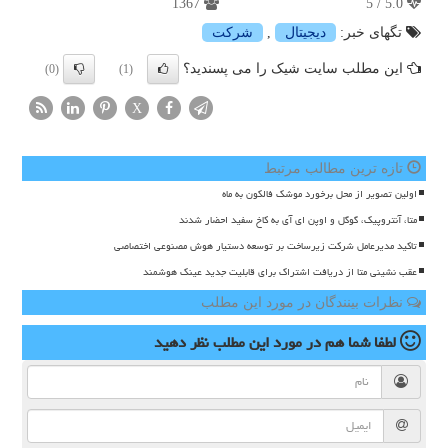
1367
5.0 / 5
تگهای خبر:
دیجیتال
,
شركت
این مطلب سایت شیک را می پسندید؟
(0)
(1)
X
تازه ترین مطالب مرتبط
اولین تصویر از محل برخورد موشک فالکون به ماه
متا، آنتروپیک، گوگل و اوپن ای آی به کاخ سفید احضار شدند
تاکید مدیرعامل شرکت زیرساخت بر توسعه دستیار هوش مصنوعی اختصاصی
عقب نشینی متا از دریافت اشتراک برای قابلیت جدید عینک هوشمند
نظرات بینندگان در مورد این مطلب
لطفا شما هم
در مورد این مطلب
نظر دهید