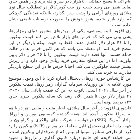
ایام آتی با سطح حمایتی ۵۰ هزار دلار سر و کله بزند و در همین حدود
بماند. بنظر می رسد جفت ارز بیت کوین/دلار در تعطیلات سال نوی
میلادی روزهای آرامی را پشت سر بگذارد، بااینکه نقدینگی کوچکی
که وارد بازار شده، هنوز خودش را بصورت نوسانات قیمتی نشان
نداده است.
وی افزود: البته پنتوشی، یکی از تریدرهای مشهور دنیای رمزارزها،
پشی بینی می کند که خرس های بازار تلاش می کنند قیمت بیتکوین
را تا ۴۶ هزار دلار کاهش دهند، فقط به جهت اینکه باردیگر در این
سطح خرید کنند. او معتقد می باشد که هم اکنون خرس ها در حالت
حمله هستند. آنها قصد دارند قیمت بیتکوین را تا ۴۶ هزار دلار پایین
بیاورند، اما در این سطح سفارش خرید زیادی وجود دارد و از ریزش
بیشتر قیمت جلوگیری می کند. احیانا خرس ها در این سطح باردیگر
مبادرت به خرید می کنند.
این کارشناس حوزه ارزهای دیجیتال اشاره کرد: با این وجود، موضوع
مورد علاقه ی این روزهای سرمایه گذاران رمزارزها، قیمت بیتکوین
در آخر سال ۲۰۲۱ است. باتوجه به این که قیمت پایانی سال ۲۰۲۰،
۲۱ هزار دلار بود، تا همین الان رشد یک ساله بیتکوین چیزی حدود
۱۴۳ درصد بوده است.
عاشوری افزود: در آخر سال میلادی، اخبار مثبت و منفی، هر دو با هم
به سراغ بیتکوین آمده اند. هفته گذشته کمیسیون بورس و اوراق
بهادار آمریکا (SEC) درخواست شرکت های والکری و کرایپتون را
جهت راه اندازی صندوق قابل معامله در بورس (ETF) بیتکوین را رد
کرد. از طرفی سناتور سینتیا لومیس که از طرفداران بیتکوین است،
می خواهد لایحه ای جامع درباره قانون گذاری رمزارزها و شیوه