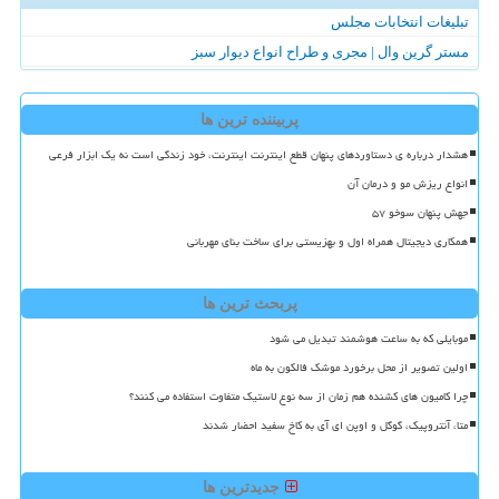
تبلیغات انتخابات مجلس
مستر گرین وال | مجری و طراح انواع دیوار سبز
پربیننده ترین ها
هشدار درباره ی دستاوردهای پنهان قطع اینترنت اینترنت، خود زندگی است نه یک ابزار فرعی
انواع ریزش مو و درمان آن
جهش پنهان سوخو ۵۷
همکاری دیجیتال همراه اول و بهزیستی برای ساخت بنای مهربانی
پربحث ترین ها
موبایلی که به ساعت هوشمند تبدیل می شود
اولین تصویر از محل برخورد موشک فالکون به ماه
چرا کامیون های کشنده هم زمان از سه نوع لاستیک متفاوت استفاده می کنند؟
متا، آنتروپیک، گوگل و اوپن ای آی به کاخ سفید احضار شدند
جدیدترین ها