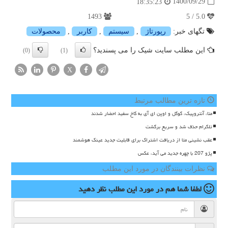
1400/09/29
18:35:23
1493
5.0 / 5
تگهای خبر:
رپورتاژ
,
سیستم
,
كاربر
,
محصولات
این مطلب سایت شیک را می پسندید؟
(0)
(1)
X
تازه ترین مطالب مرتبط
متا، آنتروپیک، گوگل و اوپن ای آی به کاخ سفید احضار شدند
تلگرام حذف شد و سریع برگشت
عقب نشینی متا از دریافت اشتراک برای قابلیت جدید عینک هوشمند
پژو 207 با چهره جدید می آید، عکس
نظرات بینندگان در مورد این مطلب
لطفا شما هم
در مورد این مطلب
نظر دهید