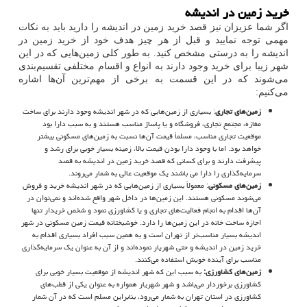
خرید زمین در اندیشه
اگر شما عزیزان نیز قصد خرید زمین در اندیشه را دارید باید به نکات
مهمی توجه نمایید و قبل از هر چیز هدف خود از خرید زمین در
اندیشه را به درستی مشخص کنید. به طور کلی زمین‌هایی که در این
شهر زیبا برای خرید وجود دارند به انواع و اقسام مختلفی تقسیم‌بندی
می‌شوند که در این قسمت به برخی از مهم‌ترین آن‌ها اشاره
می‌کنیم:
زمین‌های تجاری
: بسیاری از زمین‌هایی که در شهر اندیشه وجود دارند برای ساخت
مغازه، مجتمع تجاری، فروشگاه و یا پاساژ مناسب هستند و به سبب دارا بود
موقعیت تجاری مناسب، مسلماً قیمت آن‌ها نسبت به زمین‌های مسکونی بیشتر
خواهد بود. اما با وجود دارا بودن قیمت بالا، زمینه بسیار خوبی برای رشد و
پیشرفت دارند و برای کسانی که قصد خرید زمین در اندیشه به قصد
سرمایه‌گذاری را دارا می باشند یک موقعیت عالی به شمار می‌روند.
زمین‌های مسکونی
: معمولاً بسیاری از زمین‌هایی که در شهر اندیشه خرید و فروش
می‌شوند مسکونی هستند. این زمین‌ها در داخل شهر واقع شده‌اند و نمی‌توان در
آن‌ها اقدام به انجام فعالیت‌های تجاری و یا کشاورزی نمود و شخص خریدار تنها
اجازه ساخت خانه در این زمین‌ها را دارد. خوشبختانه قیمت زمین مسکونی در شهر
اندیشه بسیار مناسب‌تر از تهران است و به همین سبب افراد بسیاری اقدام به
خرید زمین در اندیشه و حتی شهریار نموده‌اند و از آن به عنوان یک سرمایه‌گذاری
مناسب برای آینده خویش استفاده می‌کنند.
زمین‌های کشاورزی:
به سبب این که شهر اندیشه از موقعیت بسیار خوبی برای
کشاورزی برخوردار می‌باشد و شهر شهریار همواره به عنوان یکی از قطب‌های
کشاورزی در استان تهران به شمار می‌رود، بنابراین مسلم است که در آن شمار