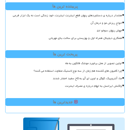
پربیننده ترین ها
هشدار درباره ی دستاوردهای پنهان قطع اینترنت اینترنت، خود زندگی است نه یک ابزار فرعی
انواع ریزش مو و درمان آن
جهش پنهان سوخو ۵۷
همکاری دیجیتال همراه اول و بهزیستی برای ساخت بنای مهربانی
پربحث ترین ها
اولین تصویر از محل برخورد موشک فالکون به ماه
چرا کامیون های کشنده هم زمان از سه نوع لاستیک متفاوت استفاده می کنند؟
متا، آنتروپیک، گوگل و اوپن ای آی به کاخ سفید احضار شدند
واکنش ایرانسل به ابهام درباره ی مصرف اینترنت
جدیدترین ها