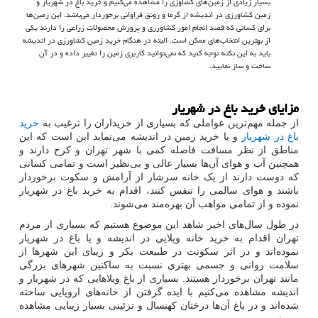
بسیار زیادی از زمین‌های کشاوزی را مشاهده می‌کنیم و خرید باغ در شهریار و
زمین کشاورزی در اندیشه از گرما و رونق فراوانی برخوردار می‌باشد. این زمین‌ها
برای کسانی که قصد انجام امور کشاورزی و پرورش محصولات زراعی را دارند یکی
از بهترین انتخاب‌های ممکن است. البته در هنگام خرید زمین کشاورزی در اندیشه
باید به این نکته توجه کنید که نمی‌توانید کاربری زمین را تغییر داده و در آن
ساخت و ساز نمایید.
مزایای خرید باغ در شهریار
از جمله مهم‌ترین عواملی که بسیاری از خریداران را ترغیب به
خرید
باغ در شهریار
و یا خرید زمین در اندیشه می‌نماید این است که این
مناطق از نظر مسافت فاصله کمی با شهر تهران و کرج دارند و
همچنین آب و هوای آن‌ها بسیار عالی و بی‌نظیر است و تمامی کسانی
که دوست دارند از یک خانه سرشار از آرامش و سکوت برخوردار
باشند و هوای سالمی را تنفس کنند، اقدام به خرید باغ در شهریار
نموده و از تمامی مواهب آن بهره‌مند می‌شوند.
در طول سال‌های اخیر شاهد این موضوع هستیم که بسیاری از مردم
تهران اقدام به خرید خانه ویلایی در اندیشه و یا باغ در شهریار
نموده‌اند و در اثر سکونت در طبیعت بکر و زیبای این شهرها از
سلامت روانی و جسمی بهتری نسبت به ساکنین شهرهای بزرگی
مانند تهران برخوردار هستند. بسیاری از باغ ویلاهایی که در شهریار و
اندیشه مشاهده می‌کنیم با ایده گرفتن از خانه‌های اروپایی ساخته
شده‌اند و در باغ آن‌ها درختان کهنسال و تزئینی بسیار زیبایی مشاهده