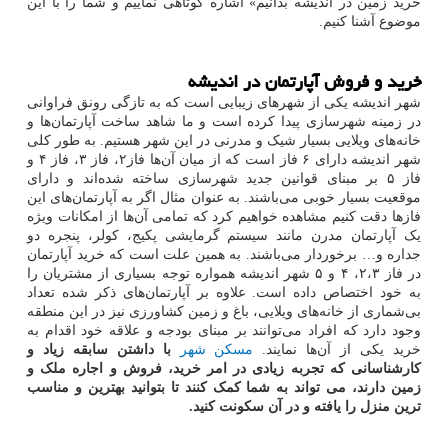
خرید زمین در اندیشه بدانیم» اشاره کوتاهی نماییم و شما را با این
موضوع آشنا کنیم.
خرید و فروش آپارتمان در اندیشه
شهر اندیشه یکی از شهرهای زیبایی است که به تازگی رونق فراوانی
در زمینه شهرسازی پیدا کرده است و ما شاهد ساخت آپارتمان‌ها و
خانه‌های ویلایی بسیار شیک و مدرنی در این شهر هستیم. به طور کلی
شهر اندیشه دارای ۶ فاز است که از میان آن‌ها فاز۲، فاز ۳، فاز ۴ و
فاز ۵ بر مبنای قوانین جدید شهرسازی ساخته شده‌اند و دارای
موقعیت بسیار خوبی می‌باشند. به عنوان مثال اگر به آپارتمان‌های این
فازها دقت کنیم مشاهده خواهیم کرد که تمامی آن‌ها از امکانات ویژه
یک آپارتمان مدرن مانند سیستم گرمایشی پکیج، کولر، پنجره دو
جداره و… برخوردار می‌باشند. به همین علت است که خرید آپارتمان
در فاز ۲،۳، ۴ و ۵ شهر اندیشه همواره توجه بسیاری از مشتریان را
به خود اختصاص داده است. علاوه بر آپارتمان‌های ذکر شده تعداد
بی‌شماری از خانه‌های ویلایی، باغ و زمین کشاورزی نیز در این منطقه
وجود دارد که افراد می‌توانند بر مبنای بودجه و علاقه خود اقدام به
خرید یکی از آن‌ها نمایند.
مسکن شهر
با داشتن سابقه زیاد و
کارشناسانی که تجربه زیادی در امر خرید، فروش و اجاره ملک و
زمین دارند، می تواند به شما کمک کنند تا بتوانید بهترین و مناسب
ترین منزل را یافته و در آن سکونت کنید.