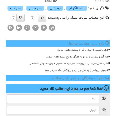
1252
5.0 / 5
تگهای خبر:
اینستاگرام
,
دیجیتال
,
سرویس
,
شركت
این مطلب سایت شیک را می پسندید؟
(0)
(1)
X
تازه ترین مطالب مرتبط
اولین تصویر از محل برخورد موشک فالکون به ماه
متا، آنتروپیک، گوگل و اوپن ای آی به کاخ سفید احضار شدند
تاکید مدیرعامل شرکت زیرساخت بر توسعه دستیار هوش مصنوعی اختصاصی
قوانین اروپا برای چت جی پی تی و ربولکس سخت تر می شود
نظرات بینندگان در مورد این مطلب
لطفا شما هم
در مورد این مطلب
نظر دهید