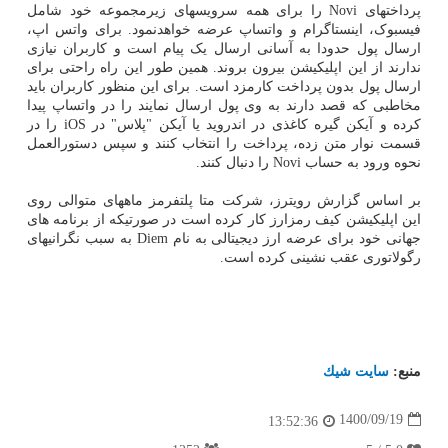
پرداختهای Novi را برای همه سرویسهای زیرمجموعه خود شامل
فیسبوک، اینستاگرام و واتساپ عرضه خواهدنمود. برای واتس اپ،
ارسال پول حدودا به آسانی ارسال یک پیام است و کاربران نیازی
ندارند از این اپلیکیشن بیرون بروند. همین طور این راه راحتی برای
ارسال پول بدون پرداخت کارمزد است. برای این منظور کاربران باید
مخاطبی که قصد دارند به وی پول ارسال نمایند را در واتساپ پیدا
کرده و آیکن گیره کاغذی در اندروید یا آیکن "پلاس" در iOS را در
قسمت نوار متن زده، پرداخت را انتخاب کنند و سپس دستورالعمل
نحوه ورود به حساب Novi را دنبال کنند.
بر اساس گزارش رویترز، شرکت متا پلتفرمز ماههای متوالی روی
این اپلیکیشن کیف رمزارز کار کرده است در صورتیکه از برنامه های
جهانی خود برای عرضه ارز دیجیتالی به نام Diem به سبب نگرانیهای
رگولاتوری عقب نشینی کرده است.
منبع:
سایت شیك
1400/09/19
13:52:36