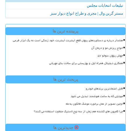
تبلیغات انتخابات مجلس
مستر گرین وال | مجری و طراح انواع دیوار سبز
پربیننده ترین ها
هشدار درباره ی دستاوردهای پنهان قطع اینترنت اینترنت، خود زندگی است نه یک ابزار فرعی
انواع ریزش مو و درمان آن
جهش پنهان سوخو ۵۷
همکاری دیجیتال همراه اول و بهزیستی برای ساخت بنای مهربانی
پربحث ترین ها
قابل اعتمادترین برندهای خودرو
موبایلی که به ساعت هوشمند تبدیل می شود
اولین تصویر از محل برخورد موشک فالکون به ماه
چرا کامیون های کشنده هم زمان از سه نوع لاستیک متفاوت استفاده می کنند؟
جدیدترین ها