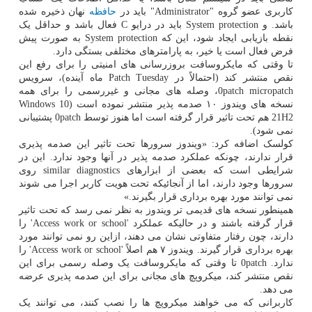
کاربری عضو گروه "Administrator" باید در
حافظه
نهان ذخیره شده
باشد. و System protection باید در درایو C فعال باشد و حداقل یک
نقطه بازیابی ایجاد شود، این که System protection به صورت پیش
فرض فعال است یا خیر، به پارامترهای مختلفی بستگی دارد.
تا وقتی که مایکروسافت بروزرسانی های امنیتی را برای رفع این
نقص منتشر کند (احتمالاً در Patch Tuesday ماه آینده)، سرویس
0patch micropatch، وصله های مجانی و غیررسمی را برای همه
نسخه های ویندوز ۱۰ صدمه پذیر منتشر نموده است (Windows 10
21H2 هم تحت تاثیر قرار گرفته است اما هنوز توسط 0patch پشتیبانی
نمی شود).
کولسک اضافه کرد: «ویندوز سرورها تحت تاثیر این صدمه پذیری
قرار ندارند، چونکه عملکرد صدمه پذیر در آنها وجود ندارد. این در
شرایطی است که بعضی از ابزارهای similar diagnostics روی
سرورها وجود دارند، اما از آنجائیکه تحت هویت کاربر اجرا می شوند
نمی توانند مورد بهره برداری قرار بگیرند.»
همینطور نسخه های قدیمی تر ویندوز به نظر نمی رسد که تحت تاثیر
قرار گرفته باشند و در حالیکه عملکرد 'Access work or school' را
دارند، چون رفتار متفاوتی نشان می دهند، ازاین رو نمی توانند مورد
بهره برداری قرار گیرند. ویندوز ۷ هم اصلاً 'Access work or school' را
ندارد. 0patch تا وقتی که مایکروسافت یک وصله رسمی برای این
نقص منتشر کند، میکروپچ های مجانی برای این صدمه پذیری عرضه
می دهد.
کاربرانی که می خواهند میکروپچ ها را نصب کنند، می توانند یک