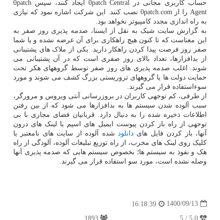
حساب کاربری مجانی در 0patch Central ایجاد کنند، سپس 0patch
Agent را از 0patch.com نصب کنند. این شرکت اشاره نمود که نیازی
به راه اندازی مجدد کامپیوتر نخواهد بود.
به گزارش سایت شیک به نقل از ایسنا، صدمه پذیری روز صفر به
این معناست که تا کنون هیچ راهکاری برای آن عرضه نشده و یا شما
صفر روز فرصت پیدا کردن راهکار دارید. یکی از ملاک های پشتیبانی
از بدافزارها، تعداد بالای روز صفری است که در آن پشتیبانی می
شوند. اغلب صدمه پذیری های روز صفر توسط گروههای هکر تحت
حمایت دولت ها یا گروههای تروریستی بزرگ کشف می شوند و مورد
سوءاستفاده قرار می گیرند.
از طرفی، کم توجهی کاربران در بروزرسانی آنتی ویروس و مرورگر،
سبب آلوده شدن سیستم ها به بدافزارها می شود که از بین رفتن
اطلاعات ذخیره شده را به دنبال دارد. قربانیان فضای مجازی با بی
توجهی از راه باز کردن پیوست ایمیل های اسپم یا لینک های درون
آنها، باز کردن فایل های
دانلود
شده آلوده از سایت های نامعتبر یا
کلیک روی لینک های مخرب، از راه توزیع تبلیغات آلوده، آلودگی از راه
هک و نفوذ به سیستم ها؛ بخصوص سیستم هایی که صدمه پذیری آنها
وصله نشده است، مورد سو استفاده قرار می گیرند.
1400/09/13
16:18:39
1893
5.0 / 5