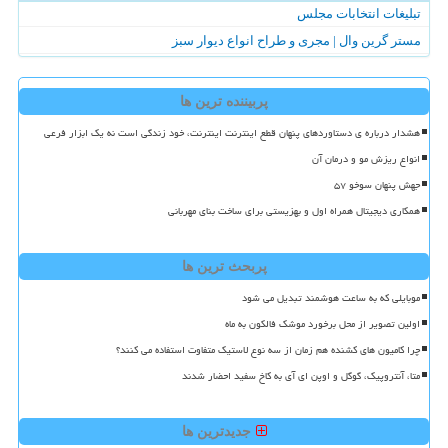
تبلیغات انتخابات مجلس
مستر گرین وال | مجری و طراح انواع دیوار سبز
پربیننده ترین ها
هشدار درباره ی دستاوردهای پنهان قطع اینترنت اینترنت، خود زندگی است نه یک ابزار فرعی
انواع ریزش مو و درمان آن
جهش پنهان سوخو ۵۷
همکاری دیجیتال همراه اول و بهزیستی برای ساخت بنای مهربانی
پربحث ترین ها
موبایلی که به ساعت هوشمند تبدیل می شود
اولین تصویر از محل برخورد موشک فالکون به ماه
چرا کامیون های کشنده هم زمان از سه نوع لاستیک متفاوت استفاده می کنند؟
متا، آنتروپیک، گوگل و اوپن ای آی به کاخ سفید احضار شدند
جدیدترین ها