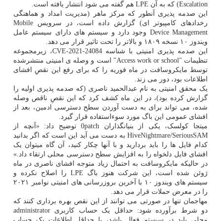
Escalation) که به آن LPE هم گفته می شود انتشار یافته است.
این صدمه پذیری آنطور که مرکز ماهر (مدیریت امداد و هماهنگی
رخدادهای کامپیوتر ای) گزارش داده است، در سرویس Mobile
Device Management وجود دارد و سیستم های دارای سیستم عامل
ویندوز ۱۰ نسخه ۱۸۰۹ و بالاتر را تحت تاثیر قرار می دهد.
این صدمه پذیری امنیتی با شناسه CVE-2021-24084، زیرمجموعه
تنظیمات "Access work or school" است و وصله ی امنیتی منتشرشده
توسط مایکروسافت در ماه فوریه را که برای رفع این نقصِ افشای
اطلاعات بود، دور می زند.
یک محقق امنیتی به نام عبدالحمید ناصری (که صدمه پذیری اولیه را
گزارش کرده بود)، در این ماه کشف کرد که این نقصِ ناقص وصله
شده، می تواند برای به دست آوردن سطح دسترسی ادمین، بعد از
افشای عمومی این باگ مورد سوءاستفاده قرار گیرد.
میتجا کولسک، یکی از بنیانگذاران 0patch توضیح داد: «آنچه از
HiveNightmare/SeriousSAM به دست می آید این است که اگر بدانید
کدام فایل ها را باید بردارید و با آنها چکار کنید، آن گاه میتوان یک
افشای فایل دلخواه را به افزایش سطح دسترسی محلی ارتقاء داد.»
در حالیکه مایکروسافت به احتمال زیاد متوجه افشای ناصری در ماه
ژوئن شده است، این شرکت هنوز باگ LPE را اصلاح نکرده و
سیستم های ویندوز ۱۰ با آخرین بروزرسانی های امنیتی نوامبر ۲۰۲۱
را در معرض حملات قرار می دهد.
مهاجمان تنها در صورتی می توانند از این نقص بهره برداری کنند که
دو شرط برآورده شود: حداقل یک حساب کاربری administrator
محلی باید در سیستم فعال باشد، یا حداقل اطلاعات یک حساب