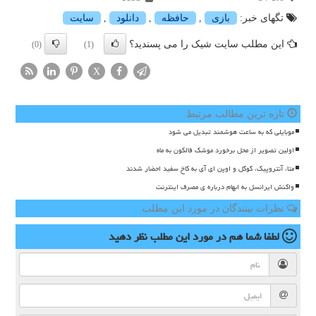
تگهای خبر:
بازی
,
حافظه
,
دانلود
,
سایت
این مطلب سایت شیک را می پسندید؟
(0)
(1)
X
تازه ترین مطالب مرتبط
موبایلی که به ساعت هوشمند تبدیل می شود
اولین تصویر از محل برخورد موشک فالکون به ماه
متا، آنتروپیک، گوگل و اوپن ای آی به کاخ سفید احضار شدند
واکنش ایرانسل به ابهام درباره ی مصرف اینترنت
نظرات بینندگان در مورد این مطلب
لطفا شما هم
در مورد این مطلب
نظر دهید