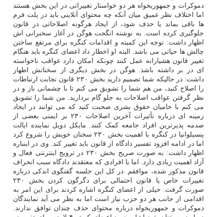
دموکرات و جمهوریخواه هر دو خواستار تغییراتی در این بخش هستند
اما اختلاف نظر عمیق میان آنکه چه محتوای آنلاینی باید در پلت فرم
ها باقی بماند یا حذف شود، از ایجاد هرگونه اصلاحاتی در قانون
جلوگیری کرده است. به نوشته انگجت هوگن در آغاز سخنرانی اش
اظهار داشت: توجه این کمیته و اقدامات کنگره برای مرتفع ساختن
چالش ها حیاتی می باشد. البته او اخطار داد اعضای کنگره باید هنگام
تغییر قانون هشیارانه عمل کنند چونکه امکان دارد عواقب ناخواسته
ای در بر داشته باشد. هوگن در بخش دیگری از سخنانش اظهار
داشت: در حالیکه شما تصمیم دارید بخش ۲۳۰ قانون نجابت ارتباطات
را اصلاح کنید، من هم شما را تشویق می کنم تا با چشمانی باز و در
نظر گرفتن عواقب اصلاحات به جلو گام بردارید. من شما را تشویق
می کنم با حامیان حقوق بشری صحبت کنید که می توانند در ایجاد
زمینه ای درباره تأثیرات آخرین اصلاحات ۲۳۰ بر ایمنی بعضی از
صدمه پذیرترین افراد جامعه کمک کنند. مایکل دویل نماینده ایالت
پنسیلوانیا در کنگره با اهمیت بخش ۲۳۰ سخنان خویش را شروع کرد
اما در ادامه افزود تفسیر دادگاه از قانون باید تغییر کند. وی در اینباره
اظهار داشت: به صورت صریح بخش ۲۳۰ در ترویج اینترنتی فعال و
آزاد اهمیت زیادی دارد. اما با افرادی که معتقدند دادگاه سبب انحراف
قانون مذکور شده، موافقم. در کل این جلسه گفتگوی اندکی درباره
تغییرات خاص یا قانون احتمالی برای دگرگون کردن بخش ۲۳۰
صورت گرفت. خیلی از اعضای کنگره اشاره کردند برای این امر به
اقدامی از جانب هر دو حزب نیاز است اما به نظر می آید نمایندگان
دموکرات و جمهوریخواه درباره محتوای حذف چندان توافق ندارند.