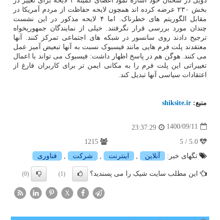
دویل در سخنان خود اشاره نمود اعضای کمیته ۴ لایحه برای تغییر در
بخش ۲۳۰ عرضه کرده اند همچون لایحه حفاظت از مردم آمریکا در
مقابل الگوریتم های خطرناک. اما ۴ لایحه مذکور در این نشست
چندان مورد بررسی قرار نگرفتند. خیلی از نمایندگان جمهوریخواه
ترجیح دادند روی سانسور در شبکه های اجتماعی تمرکز کنند. آنها
معتقدند پلت فرم هایی مانند فیسبوک نسبت به آنها تبعیض آمیز عمل
می کنند. هوگن هم در پاسخ اظهار داشت: فیسبوک می تواند با اعمال
تغییراتی این پلت فرم را به مکانی ایمن تر برای کاربران فارغ از
اعتقادات سیاسی آنها تبدیل کند.
منبع:
shiksite.ir
1400/09/11
23:37:29
1215
5.0 / 5
تگهای خبر:
آنلاین
,
اینترنت
,
شركت
,
فناوری
این مطلب سایت شیک را می پسندید؟
(0)
(1)
X