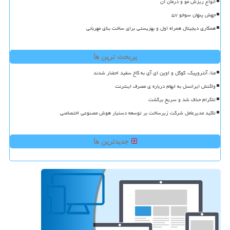
انواع ریزش مو و درمان آن
جهش پنهان سوخو ۵۷
همکاری دیجیتال همراه اول و بهزیستی برای ساخت بنای مهربانی
پربحث ترین ها
متا، آنتروپیک، گوگل و اوپن ای آی به کاخ سفید احضار شدند
واکنش ایرانسل به ابهام درباره ی مصرف اینترنت
تلگرام حذف شد و سریع برگشت
تاکید مدیرعامل شرکت زیرساخت بر توسعه دستیار هوش مصنوعی اختصاصی
جدیدترین ها