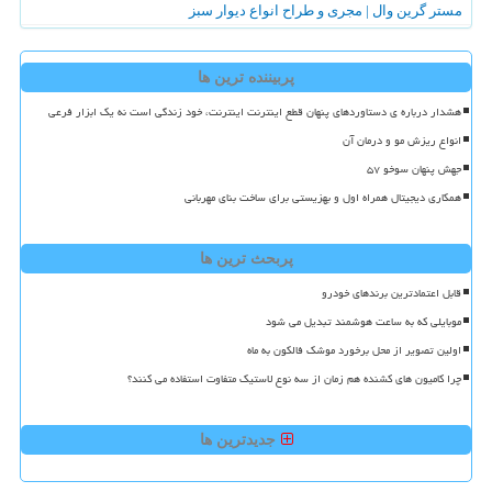
مستر گرین وال | مجری و طراح انواع دیوار سبز
پربیننده ترین ها
هشدار درباره ی دستاوردهای پنهان قطع اینترنت اینترنت، خود زندگی است نه یک ابزار فرعی
انواع ریزش مو و درمان آن
جهش پنهان سوخو ۵۷
همکاری دیجیتال همراه اول و بهزیستی برای ساخت بنای مهربانی
پربحث ترین ها
قابل اعتمادترین برندهای خودرو
موبایلی که به ساعت هوشمند تبدیل می شود
اولین تصویر از محل برخورد موشک فالکون به ماه
چرا کامیون های کشنده هم زمان از سه نوع لاستیک متفاوت استفاده می کنند؟
جدیدترین ها