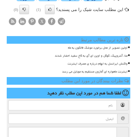
این مطلب سایت شیک را می پسندید؟
(0)
(1)
X
تازه ترین مطالب مرتبط
اولین تصویر از محل برخورد موشک فالکون به ماه
متا، آنتروپیک، گوگل و اوپن ای آی به کاخ سفید احضار شدند
واکنش ایرانسل به ابهام درباره ی مصرف اینترنت
اینترنت ماهواره ای آمازون مستقیم به موبایل می رسد
نظرات بینندگان در مورد این مطلب
لطفا شما هم
در مورد این مطلب
نظر دهید