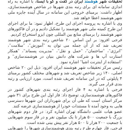
تحقیقات شهر
هوشمند
ایران در گفت و گو با ایسنا،
با اشاره به راه
اندازی سامانه ای برای رتبه بندی شهرها در شاخص هوشمندسازی،
اظهار داشت: برمبنای خروجی این سامانه در سال آینده جایزه ملی
شهر هوشمند اعطا خواهد شد.
وی با اشاره به پروسه اجرای این طرح، اظهار نمود: ما برای اجرای
این طرح کمیته ملی شهر هوشمند را تشکیل دادیم و در آن فاکتورهای
شهر هوشمند را برمبنای منابع بین المللی چون ایزو استخراج کردیم.
فرجی افزود: بر این اساس ۲۰ شاخص رتبه بندی شهر هوشمند
تعریف شد که از آن جمله می توان به "آموزش"، "سلامت"،
"انرژی"، "ساختمان"، "حمل و نقل"، "مدیریت پسماند"، "همکار
استارت آپ ها و شرکت های دانش بنیان در هوشمندسازی" و
"استفاده از اینترنت اشیا" اشاره نمود.
رئیس مرکز تحقیقات شهر هوشمند ایران افزود: ذیل این ۲۰ شاخص
اصلی، ۱۴۰ زیر شاخص تعریف شد و شهرهای مختلف کشور برمبنای
۴ پایلوتی که در این سامانه تعریف شده است، مورد ارزیابی و رتبه
بندی قرار می گیرند.
فرجی با اشاره به ۴ فاز اجرای رتبه بندی شهرهای کشور در
فاکتورهای هوشمندسازی، توضیح داد: فاز اول این طرح برای ۳۱ شهر
مرکز استان است که طی آن برای شهرداران این شهرها دسترسی
هایی به وجود آمده تا مستندات خودرا از هوشمندسازی عرضه کنند.
عضو هیات علمی دانشگاه تهران اشاره کرد: در فاز دوم شهرهای
بزرگ با جمعیت ۵۰۰ هزار تا یک میلیون نفر و در فاز سوم شهرهایی
با جمعیت ۲۰۰ هزار تا ۵۰۰ هزار نفر پیش بینی شده است.
فرجی، فاز چهارم طرح رتبه بندی هوشمندسازی شهرها را شهرهایی