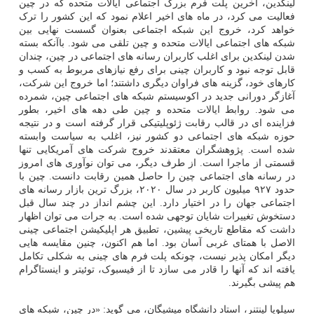
لینکدین، آخرین پلت فرم بزرگ اجتماعی ایالات متحده که در چین
فعالیت می کرد، در ماه های اخیر اعلام نمود که این کشور را ترک
خواهد کرد، خروج این شبکه اجتماعی بعنوان گسست نهایی بین
شبکه های اجتماعی ایالات متحده و چین تلقی می شود. باآنکه بسته
شدن لینکدین برای اغلب کاربران رسانه های اجتماعی در چین، چندان
قابل توجه نبود و کاربران چینی برای رفع نیازهای مربوط به کسب و
کارهای خود، گزینه های فراوان دیگری داشتند؛ اما خروج این شرکت،
آغازگر دورانی جدید در اکوسیستم شبکه های اجتماعی چین، شمرده
می شود. روابط ایالات متحده و چین طی دهه های اخیر، بطور
فزاینده ای در قالب رقابت ژئوپلیتیکی قرار گرفته است و در نتیجه
حوزه شبکه های اجتماعی دو کشور نیز، اغلب به سیاست وابسته
شده است. پژوهشگران معتقدند خروج شرکت های آمریکایی تنها
قسمتی از ماجرا است. از طرف دیگر، می توان نوآوری های امروز
در رسانه های اجتماعی چین را حاصل همین رقابت دانست. چین با
حدود ۹۲۷ میلیون کاربر در سال ۲۰۲۰، بزرگ ترین بازار رسانه های
اجتماعی جهان را در اختیار دارد. این چشم انداز در چند سال قبل
دستخوش تغییرات شایان توجهی شده است. به جرات می توان اظهار
داشت که مقاطع تاریخی پیشین، تطبیق هر اپلیکیشن اجتماعی چینی
الاصل با همتای غربی آسان بود. اما هم اکنون، چنین مقایسه هایی
دیگر امکان پذیر نیست، چونکه پلت فرم های چینی به شکلی تکامل
یافته اند که آنها را قادر می سازد تا از فیسبوک، توئیتر و اینستاگرام
هم پیشی بگیرند.
سیلویا لینتنر، استاد دانشگاه میشیگان، می گوید: «در چین، شبکه های