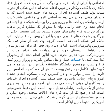
اجتماعی با خیلی از پلت فرم های دیگر، شامل پرداخت، تحویل غذا،
بانکداری یا گشت وگذار در شهر، ادغام شده اند.» این شکل از تحول،
سبب تولد طیف گسترده ای از برنامه های جدید شده است که به
کاربران چینی امکان می دهد به آسانی کارهای مختلفی مانند خرید،
ارسال پیامک، پرداخت ها و رزرو پرواز را بوسیله شبکه های اجتماعی
انجام دهند. وی چت را می توان با بیش از یک میلیارد کاربر ماهانه
بزرگترین پلت فرم پیامرسان چین دانست. شرکت تنسنت، یکی از
بزرگترین شرکت های فناوری چین، با ارزش بیش از ۶۹ میلیارد دلار،
مالک این شبکه اجتماعی است. گرچه وی چت از نظر فنی یک
سرویس پیامرسان است؛ اما در دنیای وی چت، کاربران می توانند در
کنار ارتباط با دوستان خود، برای دریافت وام اقدام نمایند، از
سوپرمارکت، مواد غذایی بخرند، خرید آنلاین انجام دهند، از رستوران
غذا تهیه کنند، با
خدمات
حمل و نقل تماس بگیرند و پرواز رزرو کنند.
کارا والیس، پروفسور دانشگاه «A&M» تگزاس، در این مورد می
گوید: «این تکامل، به وقوع پیوست تا هر آن چه که به انجامش نیاز
دارید را بسیار نوآورانه و در کمترین زمان ممکن، انجام دهید.»
امروزه پیام رسانی مانند وی چت طیف بسیار گسترده ای از خدمات
را به کاربران چینی عرضه می دهد. این امر، وی چت را به چیزی
بیشتر از یک برنامه ارتباطی تبدیل نموده است. این دقیقاً خصوصیتی
است که در هیچ یک از پلت فرم های ایالات متحده، وجود ندارد و
منظور متخصصان از پیشی گرفتن شرکت های چینی نسبت به رقبای
آمریکایی، دقیقاً همین ابتکار است.