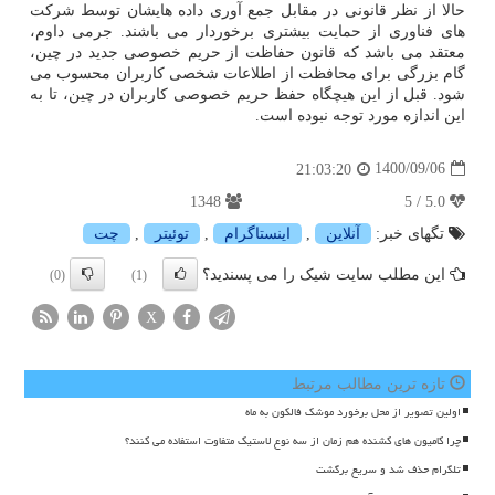
حالا از نظر قانونی در مقابل جمع آوری داده هایشان توسط شرکت
های فناوری از حمایت بیشتری برخوردار می باشند. جرمی داوم،
معتقد می باشد که قانون حفاظت از حریم خصوصی جدید در چین،
گام بزرگی برای محافظت از اطلاعات شخصی کاربران محسوب می
شود. قبل از این هیچگاه حفظ حریم خصوصی کاربران در چین، تا به
این اندازه مورد توجه نبوده است.
1400/09/06
21:03:20
1348
5.0 / 5
تگهای خبر:
آنلاین
,
اینستاگرام
,
توئیتر
,
چت
این مطلب سایت شیک را می پسندید؟
(0)
(1)
X
تازه ترین مطالب مرتبط
اولین تصویر از محل برخورد موشک فالکون به ماه
چرا کامیون های کشنده هم زمان از سه نوع لاستیک متفاوت استفاده می کنند؟
تلگرام حذف شد و سریع برگشت