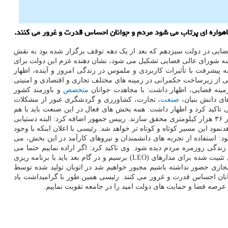
هواره ای پرتاب می شود مردم و جوانان احساس قدرت و غرور می کنند.
ایی در دولت سیزدهم که بعد از یک دهه توقف برگزار شده بود به نقش
ه برای توسعه صنعت فضایی کشور اشاره نمود و اظهار داشت: این که پس از نزدیک به ۱۱ سال نخستین جلسه شورای عالی فضایی تشکیل می شود، نشان دهنده عزم این دولت برای
 پیشرفت با تأثیرات کاربردی و ملموس در زندگی امروز و آینده، اظهار
ی از زیرساخت حکمرانی در زمینه های مختلف تجاری و اقتصادی و امنیتی
زمینه فضایی، اظهار داشت: با مجاهدت جوانان
متخصص
و باورمند کشور
ای دانش بنیان،
صنعت
، تجارت، کشاورزی و گردشگری عبور از مشکلات
تاکید کرد و اظهار داشت: همه بخش های فعال در این صنعت باید با هم
پوشانی و هم گرایی و استفاده از تجربیات یکدیگر و پرهیز از کارهای موازی دست به دست هم بدهند و خواسته مقام معظم رهبری را برای رسیدن به مدار ۳۶ هزار کیلومتری محقق سازند. رییس جمهور اضافه کرد: البته دستیابی
م خواهدنمود این مسیر کوتاه و کوتاه تر خواهد شد. رئیسی با اعلان اینکه با وجود
د: استفاده از تجربه های دانشمندان و نیروهای کارآمد در این بخش، می
دگی روزمره مردم دیده شود. وی تاکید کرد: اگر اراده نماییم حتما می
توانیم در همه این حوزه ها هم به فناوری های پیشرفته با مزیت اقتصادی دست پیدا نماییم. ما باید به سرعت و با برنامه ریزی دقیق و منسجم، به فناوری تثبیت شده برای مدارهای (LEO) برسیم و در گام بعد باید با برنامه ریزی
ت: اگر در صنعت فضایی و فضای مجازی حضور نداشته باشیم مجبور خواهیم شد در اتوبان تولید شده توسط
ان احساس قدرت و غرور می کنند. رئیسی همین طور با گرامیداشت یاد
عرصه فضا و حمایت های دولت امید را در جامعه تقویت نماییم.