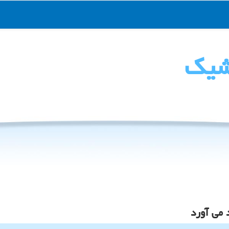
شیك
 می آورد