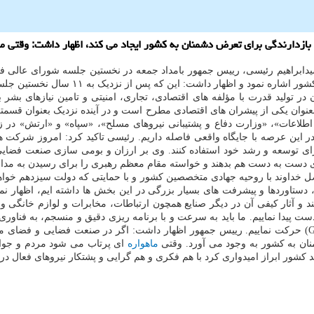
زدارندگی برای تعرض دشمنان به کشور ایجاد می کند، اظهار داشت: وقتی ما
دابراهیم رئیسی، رییس جمهور بامداد جمعه در نخستین جلسه شورای عالی فض
این شورا در سیاستگذاری و ترسیم نقشه را
تولید قدرت با مؤلفه های اقتصادی، تجاری، امنیتی و تامین نیازهای بشر به
بعنوان یکی از پیشران های اقتصادی مطرح است و در آینده نزدیک بعنوان قسمت
 اطلاعات»، «وزارت دفاع و پشتیبانی نیروهای مسلح»، «سپاه» و «ارتش» در 
ین عرصه با جایگاه واقعی فاصله داریم. رئیسی تاکید کرد: امروز شرکت ه
ی توسعه و رشد خود استفاده کنند. وی بر ارزان و بومی سازی صنعت فضایی 
طمئن هستیم که به فضل خداوند با روحیه جهادی متخصصین کشور و با حمایتی که دولت سیزده
 دستاوردها و پیشرفت های بسیار بزرگی در این بخش ها داشته ایم، اظهار نمو
ثار کیفی آن در دیگر صنایع همچون ارتباطات، مخابرات و لوازم خانگی و زن
دقیق و کار مجاهدانه، به سرعت به سمت مدار ۳۶ هزار کیلومتری ( GEO) حرکت نماییم. رییس جمهور اظهار داش
ان به کشور به وجود می آورد. وقتی
ماهواره
ای پرتاب می شود مردم و جوان
شور ابراز امیدواری کرد با هم فکری و هم گرایی و پشتکار نیروهای فعال در 