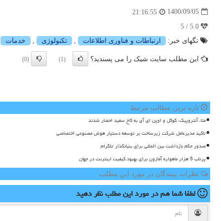
1400/09/05
21:16:55
5.0 / 5
تگهای خبر:
ارتباطات و فناوری اطلاعات
,
تكنولوژی
,
خدمات
,
این مطلب سایت شیک را می پسندید؟
(0)
(1)
تازه ترین مطالب مرتبط
متا، آنتروپیک، گوگل و اوپن ای آی به کاخ سفید احضار شدند
تاکید مدیرعامل شرکت زیرساخت بر توسعه دستیار هوش مصنوعی اختصاصی
صدور حکم بازداشت بین المللی برای بنیانگذار تلگرام
پرتاب 5 هزار ماهواره آمازون برای بهبود کیفیت اینترنت در جهان
نظرات بینندگان در مورد این مطلب
لطفا شما هم
در مورد این مطلب
نظر دهید