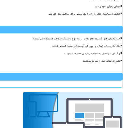
جهش پنهان سوخو ۵۷
همکاری دیجیتال همراه اول و بهزیستی برای ساخت بنای مهربانی
چرا کامیون های کشنده هم زمان از سه نوع لاستیک متفاوت استفاده می کنند؟
متا، آنتروپیک، گوگل و اوپن ای آی به کاخ سفید احضار شدند
واکنش ایرانسل به ابهام درباره ی مصرف اینترنت
تلگرام حذف شد و سریع برگشت