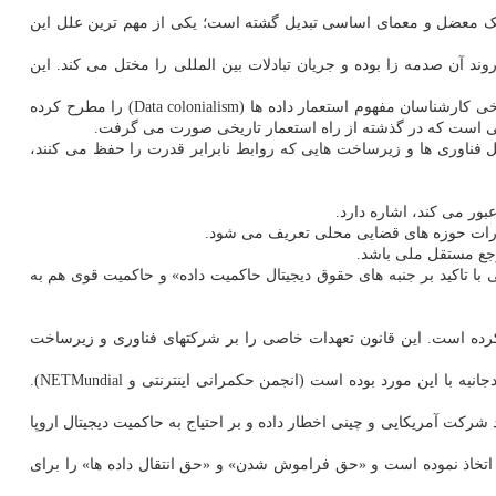
 یک معضل و معمای اساسی تبدیل گشته است؛ یکی از مهم ترین علل این
د آن صدمه زا بوده و جریان تبادلات بین المللی را مختل می کند. این
از سوی دیگر، افراد و کشورهایی که رویکرد ملی گرایانه به داده ها دارند، معتقد به تهدیدزا بودن جریان آزاد اطلاعات در خیلی از موارد هستند. حتی برخی کارشناسان مفهوم استعمار داده ها (Data colonialism) را مطرح کرده
کیتی است که در گذشته از راه استعمار تاریخی صورت می گرفت.
فناوری ها و زیرساخت هایی که روابط نابرابر قدرت را حفظ می کنند،
بور می کند، اشاره دارد.
یارات حوزه های قضایی محلی تعریف می شود.
جع مستقل ملی باشد.
 تاکید بر جنبه های حقوق دیجیتال حاکمیت داده» و حاکمیت قوی هم به
 کرده است. این قانون تعهدات خاصی را بر شرکتهای فناوری و زیرساخت
علاوه بر این از سال ۲۰۱۳ برزیل یکی از حامیان اصلی قطعنامه های سازمان ملل در مورد حاکمیت اینترنت و داده و همینطور میزبان دو کنفرانس چندجانبه با این مورد بوده است (انجمن حکمرانی اینترنتی و NETMundial).
رکت آمریکایی و چینی اخطار داده و بر احتیاج به حاکمیت دیجیتال اروپا
 اتخاذ نموده است و «حق فراموش شدن» و «حق انتقال داده ها» را برای