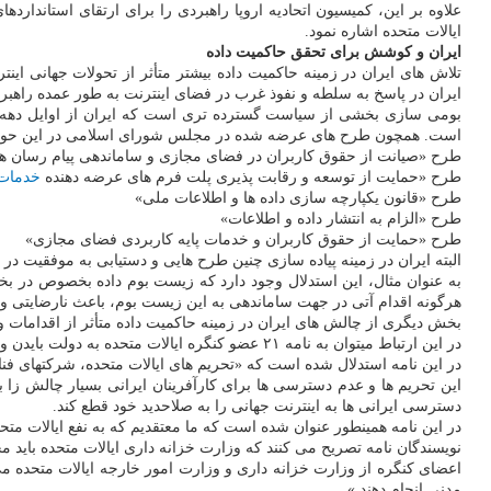
علاوه بر این، کمیسیون اتحادیه اروپا راهبردی را برای ارتقای استاندار
ایالات متحده اشاره نمود.
ایران و کوشش برای تحقق حاکمیت داده
تلاش های ایران در زمینه حاکمیت داده بیشتر متأثر از تحولات جهانی ا
ایران در پاسخ به سلطه و نفوذ غرب در فضای اینترنت به طور عمده راهب
است. همچون طرح های عرضه شده در مجلس شورای اسلامی در این حوزه م
طرح «صیانت از حقوق کاربران در فضای مجازی و ساماندهی پیام رسان ه
طرح «حمایت از توسعه و رقابت پذیری پلت فرم های عرضه دهنده
خدمات
طرح «قانون یکپارچه سازی داده ها و اطلاعات ملی»
طرح «الزام به انتشار داده و اطلاعات»
طرح «حمایت از حقوق کاربران و خدمات پایه کاربردی فضای مجازی»
البته ایران در زمینه پیاده سازی چنین طرح هایی و دستیابی به موفقیت در ز
به عنوان مثال، این استدلال وجود دارد که زیست بوم داده بخصوص در
هرگونه اقدام آتی در جهت ساماندهی به این زیست بوم، باعث نارضایتی 
بخش دیگری از چالش های ایران در زمینه حاکمیت داده متأثر از اقدامات
در این ارتباط میتوان به نامه ۲۱ عضو کنگره ایالات متحده به دولت بایدن و درخواست از وی برای رفع تحریم هایی اشاره نمود که به پیشگیری از دسترسی ایرانی ها به اینترنت مجانی کمک می نماید.
در این نامه استدلال شده است که «تحریم های ایالات متحده، شرکتهای ف
این تحریم ها و عدم دسترسی ها برای کارآفرینان ایرانی بسیار چالش زا
دسترسی ایرانی ها به اینترنت جهانی را به صلاحدید خود قطع کند.
در این نامه همینطور عنوان شده است که ما معتقدیم که به نفع ایالات متحده
نویسندگان نامه تصریح می کنند که وزارت خزانه داری ایالات متحده باید 
اعضای کنگره از وزارت خزانه داری و وزارت امور خارجه ایالات متحده م
مدنی انجام دهند.»