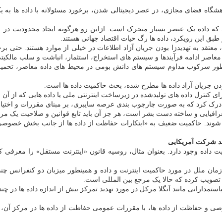
گاه فضای مجازی، در عصر دیجیتالی شدن، برخورد مسئولانه با داده ها به
 که داده یک عنصر بسیار متحرک است. ازاین رو هرگونه ایجاد محدودیت در رون
 طبق این رویکرد، داده ها رگ حیات اقتصاد جهانی هستند.
ی معاصر ادامه فرآیندها و سیستم های استخراج، استثمار، انباشت و سلب مال
نطور سرکوب مداوم سیستم های دانش بومی در محیط های داده معاصر، تحمیل 
بودن جریان آزاد داده ها مطرح شده، بحث حاکمیت داده ها است.
کنترل داده های تولیدشده در زیرساخت اینترنتی ملی یا داده هایی که از آن ع
بری درک کرد که به صورت چارچوب بندی عرصه سایبری، بر مبنای مقررات و اخت
افیایی و ساخته دست بشر است، هر جز آن باید تابع قوانین و صلاحیت یک مر
 شوند. حاکمیت ضعیف به «ابتکارات حفاظت از داده ها از جانب بخش خصوصی با
چند شرکت آمریکایی
ت داده وجود دارد. بعنوان مثال، روسیه قانون «اینترنت مستقل» را معرفی
ا تصویب کرده که حالا یک مرجع بین المللی است.
رانی مانند آنگلا مرکل در مورد تهدید تمرکز بیش از اندازه داده ها در چند ش
وصی و حفاظت از داده ها، با مقررات عمومی حفاظت از داده ها در مرکز آن،