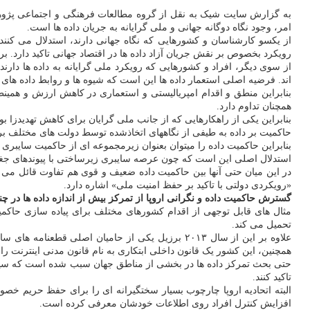
به گزارش سایت شیک به نقل از گروه مطالعات فرهنگی و اجتماعی پژوهش
امر، وجود نگاه دوگانه جهانی و ملی گرایانه به جریان داده ها است.
از یکسو کارشناسان و کشورهایی که نگاه جهانی دارند، استدلال می کنند
رویکرد بخصوص بر نقش جریان آزاد داده ها در اقتصاد جهانی تاکید دارد. بر
اند. فرضیه اصلی استعمار داده ها این است که شیوه ها و روابط داده ها
بنابراین منطق و اقدام امپریالیستی و استعماری در کاهش ارزش و همی
همچنان تداوم دارد.
بنابراین یکی از راهکارهایی که از جانب ملی گرایان برای کاهش تهدیدزا 
حاکمیت بر داده به طیفی از نگاههای اتخاذشده توسط دولت های مختلف برای 
بنابراین حاکمیت داده را میتوان بعنوان زیرمجموعه ای از حاکمیت سای
استدلال اصلی این است که چون عرصه سایبری زیرساختی با پیوندهای جغر
در این میان حتی آنها بین حاکمیت داده ضعیف و قوی هم تفاوت قائل می
«رویکردی دولتی با تاکید بر حفظ امنیت ملی» اشاره دارد.
گسترش حاکمیت داده و نگرانی اروپا از تمرکز بیش از اندازه داده ها در 
مثال های قابل توجهی از اقدام کشورهای مختلف برای پیاده سازی حاکمی
تحمیل می کند.
همچنین، این کشور یک قانون داخلی ابتکاری به نام قانون مدنی اینترنت ر
حتی بحث تمرکز داده ها در بخشی از مناطق جهان سبب شده است که سیاستمدا
تاکید کنند.
البته اتحادیه اروپا چارچوب بسیار سختگیرانه ای را برای حفظ حریم خص
افزایش کنترل افراد روی اطلاعات خودشان معرفی کرده است.