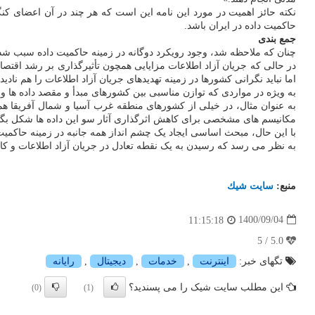
نکته حائز اهمیت در مورد این نامه این است که هر چند در آن اعضای کنگ
حاکمیت داده در ایران باشد.
جمع بندی
چنان که ملاحظه شد، وجود رویکرد دوگانه در زمینه حاکمیت داده سبب شده 
در حالی که جریان آزاد اطلاعات مزایایی همچون تأثیرگذاری بر رشد اقتصاد
اما نباید نگرانی کشورها در زمینه تهدیدهای جریان آزاد اطلاعات را هم نادی
به ویژه در مواردی که توازن مناسبی بین کشورهای مبدأ و مقصد داده ها وج
به عنوان مثال، در خیلی از کشورهای منطقه غرب آسیا و شمال آفریقا هم
مکانیسم های مشخصی برای کاهش اثرگذاری آثار سو این داده ها شکل بگی
با این حال، مبحث اساسی ایجاد یک چشم انداز همه جانبه در زمینه حاکمیت 
به نظر می رسد که رسیدن به یک نقطه تعادل در جریان آزاد اطلاعات و کا
منبع:
سایت شیك
1400/09/04
11:15:18
5.0 / 5
تگهای خبر:
اینترنت
,
خدمات
,
دیجیتال
,
رایانه
این مطلب سایت شیک را می پسندید؟
(0)
(1)