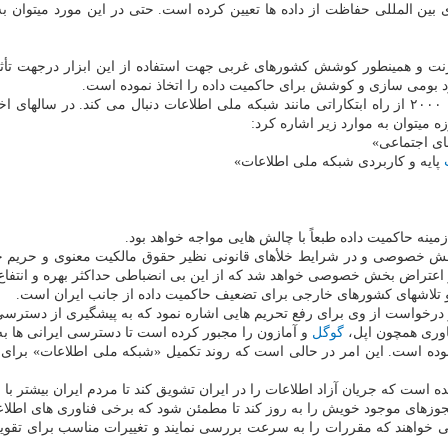
دهای بین المللی حفاظت از داده ها تعیین کرده است. حتی در این مورد میتوان
ینترنت و همینطور کوشش کشورهای غربی جهت استفاده از این ابزار درجهت تأثی
رد بومی سازی و کوشش برای حاکمیت داده را اتخاذ نموده است.
بومی سازی بخشی از سیاست گسترده تری است که ایران از اوایل دهه ۲۰۰۰ از راه ابتکاراتی مانند شبکه ملی 
یتوان به موارد زیر اشاره کرد:
ای اجتماعی»
پایه و کاربردی شبکه ملی اطلاعات»
مینه حاکمیت داده طبعاً با چالش هایی مواجه خواهد بود.
 بخش خصوصی و در شرایط خلأهای قانونی نظیر حقوق مالکیت معنوی و حری
و اعتراض بخش خصوصی خواهد شد که از این بی انضباطی حداکثر بهره و انتف
 و تلاشهای کشورهای خارجی برای تضعیف حاکمیت داده از جانب ایران است.
ناوری همچون اپل،
گوگل
و آمازون را مجبور کرده است تا دسترسی ایرانی ها به
 بوده است. این امر در حالی است که روند تکمیل «شبکه ملی اطلاعات» برای 
 است که جریان آزاد اطلاعات را در ایران تشویق کند تا مردم ایران بیشتر با ج
مجوزهای موجود خویش را به روز کند تا مطمئن شود که برخی فناوری های اطلاعات
ی خواهند که مقررات را به سرعت بررسی نمایند و تغییرات مناسب برای تقویت 