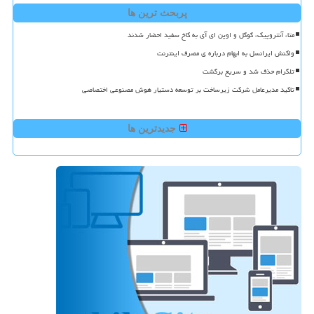
پربحث ترین ها
متا، آنتروپیک، گوگل و اوپن ای آی به کاخ سفید احضار شدند
واکنش ایرانسل به ابهام درباره ی مصرف اینترنت
تلگرام حذف شد و سریع برگشت
تاکید مدیرعامل شرکت زیرساخت بر توسعه دستیار هوش مصنوعی اختصاصی
جدیدترین ها