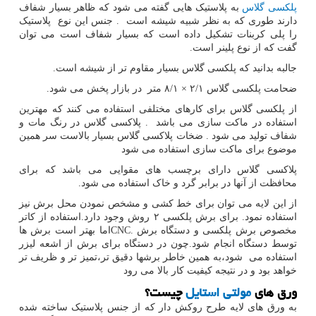
پلکسی گلاس
به پلاستیک هایی گفته می شود که ظاهر بسیار شفاف
دارند طوری که به نظر شبیه شیشه است
.
جنس این نوع پلاستیک
را پلی کربنات تشکیل داده است که بسیار شفاف است می توان
گفت که از نوع پلینر است.
جالبه بدانید که پلکسی گلاس بسیار مقاوم تر از شیشه است.
ضحامت پلکسی گلاس ۲/۱ × ۸/۱ متر در بازار پخش می شود.
از پلکسی گلاس برای کارهای مختلفی استفاده می کنند که مهترین
استفاده در ماکت سازی می باشد
.
پلاکسی گلاس در رنگ مات و
شفاف تولید می شود . ضخات پلاکسی گلاس بسیار بالاست سر همین
موضوع برای ماکت سازی استفاده می شود
پلاکسی گلاس دارای برچسب های مقوایی می باشد که برای
محافظت از آنها در برابر گرد و خاک استفاده می شود.
از این لایه می توان برای خط کشی و مشخص نمودن محل برش نیز
استفاده نمود. برای برش پلکسی ۲ روش وجود دارد.استفاده از کاتر
مخصوص برش پلکسی و دستگاه برش
CNC.
اما بهتر است برش ها
توسط دستگاه انجام شود.چون در دستگاه برای برش از اشعه لیزر
استفاده می شود،به همین خاطر برشها دقیق تر،تمیز تر و ظریف تر
خواهد بود و در نتیجه کیفیت کار بالا می رود
ورق های
مولتی استایل
چیست؟
به ورق های لایه طرح روکش دار که از جنس پلاستیک ساخته شده