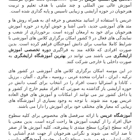
آموزش عالی بین المللی و چند ملیتی با هدف تعلیم و تربیت
هنرجویان در حوزه آرایشی و زیبایی تاسیس و پایه گذاری شده است.
عریس با استفاده از اساتید متخصص و حرفه ای به همراه روش ها و
متد های آموزشی جدید، نامی آشنا و خوش آوازه در حوزه آموزش
هنرجویان برای خود به ارمغان آورده است. برخورداری از شعب و
نمایندگی های فعال در 9 کشور امکان برگزاری کلاس های آموزشی با
شرایط کاملا مناسب برای دانش آموختگان فراهم کرده است. بدین
صورت افرادی که علاقه مند به فراگیری
دوره تخصصی اموزش
ارایشگری
می باشند می توانند در
بهترین آموزشگاه ارایشگری
به
صورت داخلی یا خارجی شرکت کنند.
در این موسه امکان برگزاری کلاس های آموزشی در کشور های
ترکیه ، ایران ، امارات متحده عربی ، روسیه ، مالزی ، آلمان ، برزیل
، کانادا و استرالیا دست افراد را در انتخاب برای کسب دانش در
حوزه آرایشی باز گذاشته به صورتی که افراد مقیم خارج از کشور و
یا داخل کشور نیز می توانند از امکانات و آموزش های فوق العاده
عریس بهره مند شوند. با توجه به وجود بسیاری از آموزشگاه های
زیبایی که معیار های مختلف خود برای آموزش را دارا می باشند.
آموزشگاه عریس
با ارائه سرفصل های مخصوص برای کلیه سطوح
خیال افراد را از کیفیت آموزش ها راحت کرده است. بدین معنی با
ارائه سطح (توکن) سطح مبتدی تا پیشرفته، کلیه آموزش ها از صفر
تا صد ارائه می شوند و نگرانی هنرجویان از جهت عدم آشنایی با
نکات ابتدایی رفع می شود. سطح تکمیلی
بهترین آموزشگاه
مناسب