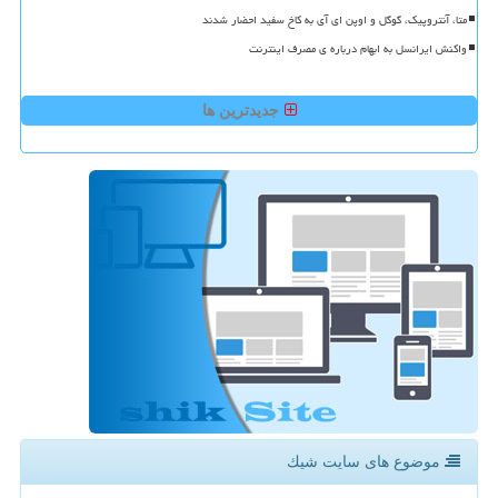
متا، آنتروپیک، گوگل و اوپن ای آی به کاخ سفید احضار شدند
واکنش ایرانسل به ابهام درباره ی مصرف اینترنت
جدیدترین ها
موضوع های سایت شیك