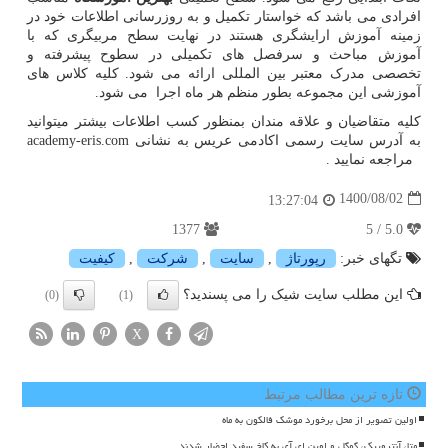
افرادی می باشد که خواستار تکمیل و به روزرسانی اطلاعات خود در
زمینه آموزش ارایشگری هستند در نهایت سطح مربیگری که با
آموزش مباحث و سرفصل های تکمیلی در سطوح پیشرفته و
تخصصی مدرک معتبر بین المللی ارائه می شود. کلیه کلاس های
آموزشی این مجموعه بطور منظم هر ماه اجرا می شود.
کلیه متقاضیان و علاقه مندان بمنظور کسب اطلاعات بیشتر میتوانید
به آدرس سایت رسمی اکادمی عریس به نشانی
academy-eris.com
مراجعه نمایید .
1400/08/02
13:27:04
1377
5.0 / 5
تگهای خبر:
رپورتاژ
,
سایت
,
شركت
,
كیفیت
این مطلب سایت شیک را می پسندید؟
(0)
(1)
X
تازه ترین مطالب مرتبط
اولین تصویر از محل برخورد موشک فالکون به ماه
متا، آنتروپیک، گوگل و اوپن ای آی به کاخ سفید احضار شدند