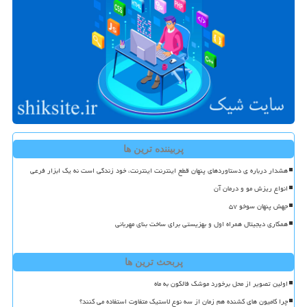
پربیننده ترین ها
هشدار درباره ی دستاوردهای پنهان قطع اینترنت اینترنت، خود زندگی است نه یک ابزار فرعی
انواع ریزش مو و درمان آن
جهش پنهان سوخو ۵۷
همکاری دیجیتال همراه اول و بهزیستی برای ساخت بنای مهربانی
پربحث ترین ها
اولین تصویر از محل برخورد موشک فالکون به ماه
چرا کامیون های کشنده هم زمان از سه نوع لاستیک متفاوت استفاده می کنند؟