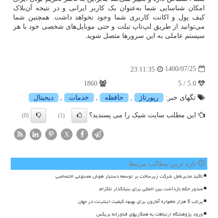
امکان شناسایی شما به‌عنوان یک کاربر ایرانی و در نتیجه آن‌بلاک
کیف پول و اکانت کاربری شما وجود نخواهد داشت. همچنین شما
می‌توانید از طریق لپ‌تاپ تبلت و حتی موبایل‌های شخصی خود با هر
سیستم عاملی به این سرورها متصل شوید.
1400/07/25
23:11:35
1860
5.0 / 5
تگهای خبر:
رپورتاژ
,
حافظه
,
خدمات
,
دیجیتال
این مطلب سایت شیک را می پسندید؟
(0)
(1)
X
تازه ترین مطالب مرتبط
تاکید مدیرعامل شرکت زیرساخت بر توسعه دستیار هوش مصنوعی اختصاصی
صدور حکم بازداشت بین المللی برای بنیانگذار تلگرام
پرتاب 5 هزار ماهواره آمازون برای بهبود کیفیت اینترنت در جهان
ورود پژوهشگاه ارتباطات به همکاریهای فناورانه بریکس