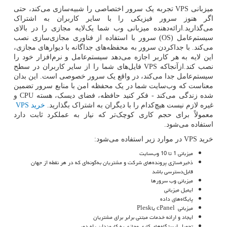
میزبانی
VPS
تجربه یک سرور اختصاصی را شبیه‌سازی می‌کند، حتی
اگر هنوز سرور فیزیکی را با سایر کاربران به اشتراک
می‌گذارید.ارائه‌دهنده میزبانی وب شما یک‌لایه مجازی را در بالای
سیستم‌عامل
(OS)
سرور با استفاده از فناوری مجازی‌سازی نصب
می‌کند. با جداکردن سرور به محفظه‌های جداگانه با دیوارهای مجازی،
این لایه به هر کاربر اجازه می‌دهد سیستم‌عامل و نرم‌افزار خود را
نصب کند.ازآنجاکه
VPS
فایل‌های شما را از سایر کاربران در سطح
سیستم‌عامل جدا می‌کند، در واقع یک سرور خصوصی است. این بدان
معناست که وب‌سایت شما در یک محفظه امن با منابع سرور تضمین
شده زندگی می‌کند - فکر کنید حافظه، فضای دیسک، هسته
CPU
و
غیره لازم نیست هیچ‌کدام را با دیگران به اشتراک بگذارید.
خرید
VPS
معمولاً برای حجم کاری کوچک‌تر که نیاز به عملکرد ثابت دارد
استفاده می‌شود.
خرید
VPS
در موارد زیر استفاده می‌شود:
میزبانی 1 تا 10 وب‌سایت
ذخیره‌سازی پرونده‌های شرکت و مشتریان به‌گونه‌ای که در هر نقطه از جهان
قابل‌دسترسی باشد
میزبانی وب سرورها
ایمیل میزبانی
پایگاه‌های داده
میزبانی
cPanel
یا
Plesk
ایجاد و ارائه خدمات مبتنی برابر برای مشتریان
تحویل ایستگاه‌های کاری مجازی به کارمندان راه دور