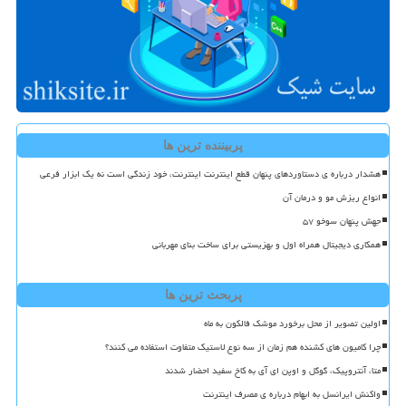
پربیننده ترین ها
هشدار درباره ی دستاوردهای پنهان قطع اینترنت اینترنت، خود زندگی است نه یک ابزار فرعی
انواع ریزش مو و درمان آن
جهش پنهان سوخو ۵۷
همکاری دیجیتال همراه اول و بهزیستی برای ساخت بنای مهربانی
پربحث ترین ها
اولین تصویر از محل برخورد موشک فالکون به ماه
چرا کامیون های کشنده هم زمان از سه نوع لاستیک متفاوت استفاده می کنند؟
متا، آنتروپیک، گوگل و اوپن ای آی به کاخ سفید احضار شدند
واکنش ایرانسل به ابهام درباره ی مصرف اینترنت