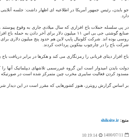
جو بایدن، رئیس جمهور آمریکا در اطلاعیه ای اظهار داشت: جلسه آنلاینی
دارد.
در پی سلسله حملات باج افزاری که سال میلادی جاری به وقوع پیوستند و
صنایع گوشتی جی بی اس ۱۱ میلیون دلار برای آخر 
روسی بوده اند. شرکت کلونیال پایپ لاین هم حدود پنج میلیون دلاری ب
شرکت باج را در چارچوب بیتکوین پرداخت کردند.
باج افزار دیتای قربانی را رمزنگاری می کند و هکرها در برابر دریافت باج ب
دولت بایدن امیدوار است این گروه غیررسمی تلاشهای دیپلماتیک آنها را
مسدود کردن فعالیت سایبری مخرب چین متمرکز شده است در صورتیکه چین
بر اساس گزارش رویترز، هنوز کشورهایی که مقرر است در این دیدار شر
منبع:
shiksite.ir
1400/07/11
10:19:14