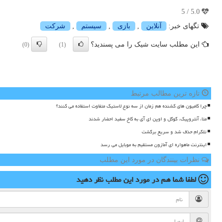
5.0 / 5
تگهای خبر:
آنلاین
,
بازی
,
سیستم
,
شركت
این مطلب سایت شیک را می پسندید؟
(0)
(1)
تازه ترین مطالب مرتبط
چرا کامیون های کشنده هم زمان از سه نوع لاستیک متفاوت استفاده می کنند؟
متا، آنتروپیک، گوگل و اوپن ای آی به کاخ سفید احضار شدند
تلگرام حذف شد و سریع برگشت
اینترنت ماهواره ای آمازون مستقیم به موبایل می رسد
نظرات بینندگان در مورد این مطلب
لطفا شما هم
در مورد این مطلب
نظر دهید