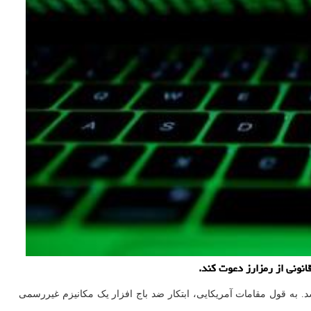
د. به قول مقامات آمریکایی، ابتکار ضد باج افزار یک مکانیزم غیررسمی