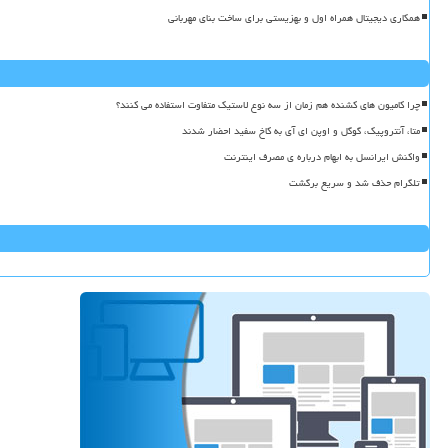
همکاری دیجیتال همراه اول و بهزیستی برای ساخت بنای مهربانی
چرا کامیون های کشنده هم زمان از سه نوع لاستیک متفاوت استفاده می کنند؟
متا، آنتروپیک، گوگل و اوپن ای آی به کاخ سفید احضار شدند
واکنش ایرانسل به ابهام درباره ی مصرف اینترنت
تلگرام حذف شد و سریع برگشت