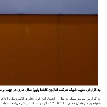
به گزارش سایت شیک شرکت آمازون کانادا پاییز سال جاری در جهت برنامه های توسعه خود ۱۵ هزار کارمند جدید برای بخش انبار و توزیع د
همینطور کارمندان فعلی ۱.۶۰ تا ۲.۲۰ دلار در ساعت بیشتر دریافت خواهند کرد که این افزایش حقوق بلافاصله و صرفنظر از مدت زمانی که آنها در این شرکت مشغول به کار شده اند، اجرایی می شود.