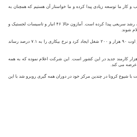
 کار ما توسعه زیادی پیدا کرده و ما خواستار آن هستیم که همچنان به
آمازون کانادا هم اکنون ۲۵ هزار کارمند تمام وقت و نیمه وقت در پنج ایالت این کشور دارد. این شرکت به علت همه گیری کووید ۱۹ و رونق خرید آنلاین، رشد سریعی پیدا کرده است. آمازون حالا ۴۶ انبار و تاسیسات لجستیک و
برنامه های توسعه آمازون در حالی اعلام می شود که کمبود قابل توجه نیروی کار در برخی از بخشهای اقتصاد وجود دارد. طبق آمار کانادا، این کشور در اوت ۹۰ هزار و ۲۰۰ شغل ایجاد کرد و نرخ بیکاری را به ۷.۱ درصد رساند
ون اوایل سال جاری اعلام نمود دستمزد کارمندان جدیدی که در آمریکا استخدام می کند را به ساعتی ۱۷ دلار بالا می برد و به دنبال استخدام ۷۵ هزار کارمند جدید در این کشور است. این شرکت اعلام نموده که به همه
 عرضه می کند.
لی که گواهی واکسیناسیون کووید ۱۹ عرضه کنند، ۱۰۰ دلار پاداش می دهد. این شرکت با شیوع کرونا در چندین مرکز خود در دوران همه گیری روبرو شد با این