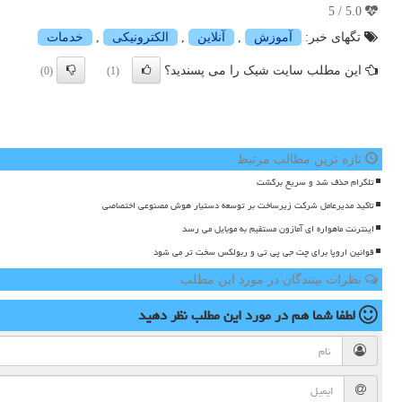
5.0 / 5
تگهای خبر:
آموزش
,
آنلاین
,
الكترونیكی
,
خدمات
این مطلب سایت شیک را می پسندید؟
(0)
(1)
تازه ترین مطالب مرتبط
تلگرام حذف شد و سریع برگشت
تاکید مدیرعامل شرکت زیرساخت بر توسعه دستیار هوش مصنوعی اختصاصی
اینترنت ماهواره ای آمازون مستقیم به موبایل می رسد
قوانین اروپا برای چت جی پی تی و ربولکس سخت تر می شود
نظرات بینندگان در مورد این مطلب
لطفا شما هم
در مورد این مطلب
نظر دهید