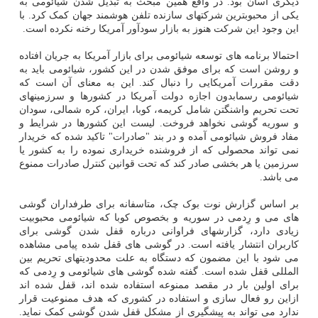
دیگری آسان بود. در واقع همین مبحث به تبدیل شدن شیائومی به
یکی از محبوبترین شرکتهای سازنده تلفن هوشمند جهان کمک کرد. با
این وجود این شرکت هنوز به بازار سودآور آمریکا رخنه نکرده است.
احتمالا برنامه های توسعه شیائومی برای بازار آمریکا به جریان افتاده
و روشن است که برای موفق شدن در این کشور، شیائومی باید به
دقت مقررات آمریکایی را دنبال کند. این به معنای آن است که
شیائومی رسمابدون اجازه دولت آمریکا در کشورها و سرزمینهای
تحت تحریم واشنگتن شامل کریمه، کوبا، ایران، کره شمالی، سودان
و سوریه گوشی نخواهد فروخت. لیست این کشورها در شرایط و
مفاد فروش شیائومی آمده و در بند "صادرات" تاکید شده که خریدار
نمی تواند محصولی که از فروشنده خریداری نموده را به کشور یا
سرزمین یا هر بخشی صادر کند که تحت قوانین کنترل صادرات ممنوع
می باشد.
بر اساس گزارش نوت بوک چک، متاسفانه برای طرفداران گوشی
های می و رِدمی در سوریه و بخصوص کوبا که شیائومی محبوبیت
زیادی دارد، گزارشهای فراوانی درباره قفل شدن گوشی برای
کاربران انتشار یافته است. در گوشی های قفل شده پیامی مشاهده
می شود با این مضمون که دستگاه به علت محدودیتهای تحریم بین
المللی قفل شده است. گفته شده گوشی های شیائومی و رِدمی که
برای اولین بار در مقصد ممنوعه استفاده شده اند، قفل شده اند
ازاین رو فعال سازی و استفاده در کشوری که هدف ممنوعیت قرار
ندارد می تواند به پیشگیری از مشکل قفل شدن گوشی کمک نماید.