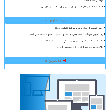
جهش پنهان سوخو ۵۷
همکاری دیجیتال همراه اول و بهزیستی برای ساخت بنای مهربانی
پربحث ترین ها
اولین تصویر از محل برخورد موشک فالکون به ماه
چرا کامیون های کشنده هم زمان از سه نوع لاستیک متفاوت استفاده می کنند؟
متا، آنتروپیک، گوگل و اوپن ای آی به کاخ سفید احضار شدند
واکنش ایرانسل به ابهام درباره ی مصرف اینترنت
جدیدترین ها