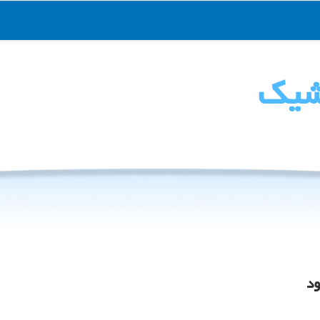
شیك
ود