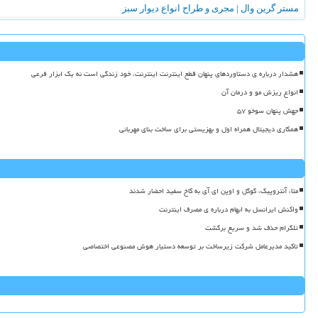
مستر گرین وال | مجری و طراح انواع دیوار سبز
هشدار درباره ی دستاوردهای پنهان قطع اینترنت اینترنت، خود زندگی است نه یک ابزار فرعی
انواع ریزش مو و درمان آن
جهش پنهان سوخو ۵۷
همکاری دیجیتال همراه اول و بهزیستی برای ساخت بنای مهربانی
متا، آنتروپیک، گوگل و اوپن ای آی به کاخ سفید احضار شدند
واکنش ایرانسل به ابهام درباره ی مصرف اینترنت
تلگرام حذف شد و سریع برگشت
تاکید مدیرعامل شرکت زیرساخت بر توسعه دستیار هوش مصنوعی اختصاصی