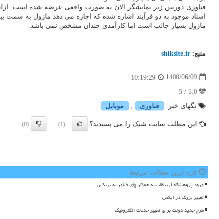
فناوری دوربین زیر نمایشگر الان به صورت واقعی عرضه شده است. ازاین ر
اسناد موجود به دو فرآیند اشاره شده که اجازه می دهد ماژول به سمت بی
ماژول بسیار جالب است اما کارآمدی چندان مشخص نمی باشد.
منبع:
shiksite.ir
1400/06/09
10:19:29
5.0 / 5
تگهای خبر:
فناوری
,
موبایل
این مطلب سایت شیک را می پسندید؟
(0)
(1)
تازه ترین مطالب مرتبط
ورود پژوهشگاه ارتباطات به همکاریهای فناورانه بریکس
تغییر بزرگ در ایکس
طرح جدید دولت برای تغییر خدمات الکترونیک