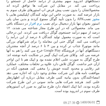
دستگاههای اندروید سهم بیشتری از درآمد حاصل از جستجو را
پرداخت می کند. در مقابل این شرکت ها توافق کرده اند
محصولاتشان را بدون نصب پیش فرض اپ استورهای طرف سوم به
بازار عرضه کنند. به صورت خاص این تولید کنندگان اپلیکیشن هایی با
مجوز
نصبAPK را بدون تأیید گوگل ممنوع کردند و بدین سان پلی
استور بعنوان تنها بازار دیجیتال برای نصب
نرم افزار
در دستگاه باقی
می ماند. محصولاتی که در این طرح مجاز شناخته می شدند، ۱۲
درصد از سهم درآمد جستجوی گوگل دریافت می کردند. این درحالی
است که به صورت معمول تولید کنندگان ۸ درصد از این درآمد را
دریافت می کنند. گوگل حتی این معامله را برای شرکتهای بزرگی
مانند موتورلا جذاب تر کرده و بین ۳ تا ۶ درصد از آنچه مشتریان
دستگاههای آنها در فروشگاه Google Play خرج می کنند را هم به آنها
عرضه می کند. وکلای شرکت اپیک گیمز در شکایت نامه نوشته اند:
طرح گوگل به صورت علنی اعلام نشده بود و اپیک هم تا این اواخر
ازآن خبر نداشت. گوگل تلاش دارد علاوه بر تخلفات مختلف، عملکرد
غیر رقابتی و محدود کننده خویش را مخفی کند، همچون آنکه در
موافقت نامه های این شرکت مفادی وجود دارد که اجازه نمی دهد
امضاءکنندگان بدون بیانیه کتبی طرف مقابل درباره آن اظهارنظر
علنی کنند. هرچند شرکت هایی مانند سونی در این طرح شرکت
نکرده بودند، اما اپیک اعتقاد دارد طرح مذکور به ضرر اپ استورهای
طرف سوم در اندروید بوده است.
1400/06/01
09:27:39