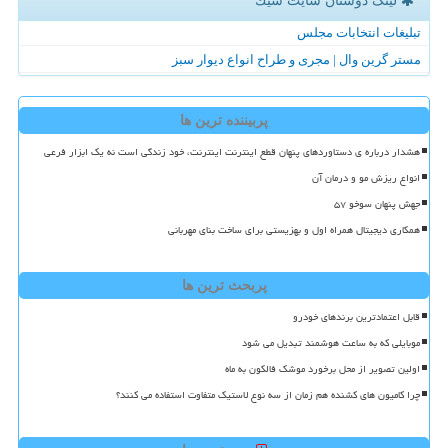
لینک دوستان سایت شیك
تبلیغات انتخابات مجلس
مستر گرین وال | مجری و طراح انواع دیوار سبز
پربیننده ترین ها
هشدار درباره ی دستاوردهای پنهان قطع اینترنت اینترنت، خود زندگی است نه یک ابزار فرعی
انواع ریزش مو و درمان آن
جهش پنهان سوخو ۵۷
همکاری دیجیتال همراه اول و بهزیستی برای ساخت بنای مهربانی
پربحث ترین ها
قابل اعتمادترین برندهای خودرو
موبایلی که به ساعت هوشمند تبدیل می شود
اولین تصویر از محل برخورد موشک فالکون به ماه
چرا کامیون های کشنده هم زمان از سه نوع لاستیک متفاوت استفاده می کنند؟