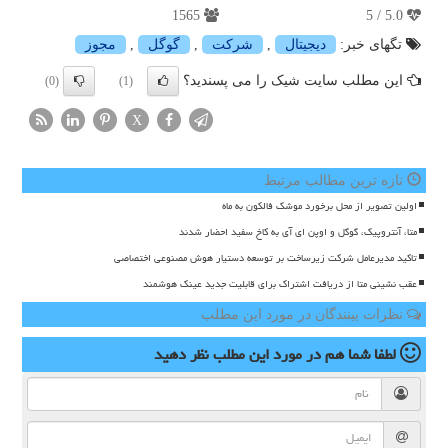
1565
5.0 / 5
تگهای خبر:
دیجیتال
,
شركت
,
گوگل
,
مجوز
این مطلب سایت شیک را می پسندید؟
(0)
(1)
X
تازه ترین مطالب مرتبط
اولین تصویر از محل برخورد موشک فالکون به ماه
متا، آنتروپیک، گوگل و اوپن ای آی به کاخ سفید احضار شدند
تاکید مدیرعامل شرکت زیرساخت بر توسعه دستیار هوش مصنوعی اختصاصی
عقب نشینی متا از دریافت اشتراک برای قابلیت جدید عینک هوشمند
نظرات بینندگان در مورد این مطلب
لطفا شما هم
در مورد این مطلب
نظر دهید